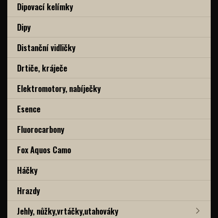
Dipovací kelímky
Dipy
Distanční vidličky
Drtiče, kráječe
Elektromotory, nabíječky
Esence
Fluorocarbony
Fox Aquos Camo
Háčky
Hrazdy
Jehly, nůžky,vrtáčky,utahováky