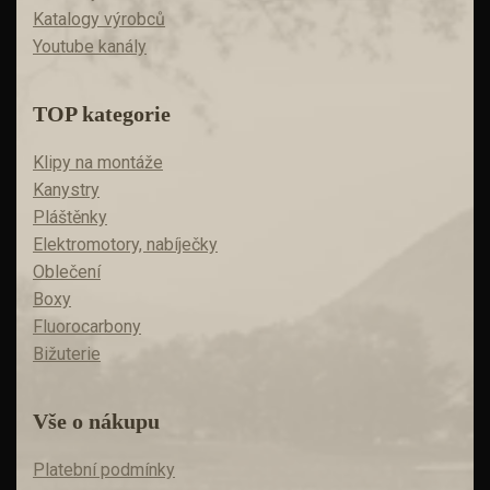
Katalogy výrobců
Youtube kanály
TOP kategorie
Klipy na montáže
Kanystry
Pláštěnky
Elektromotory, nabíječky
Oblečení
Boxy
Fluorocarbony
Bižuterie
Vše o nákupu
Platební podmínky