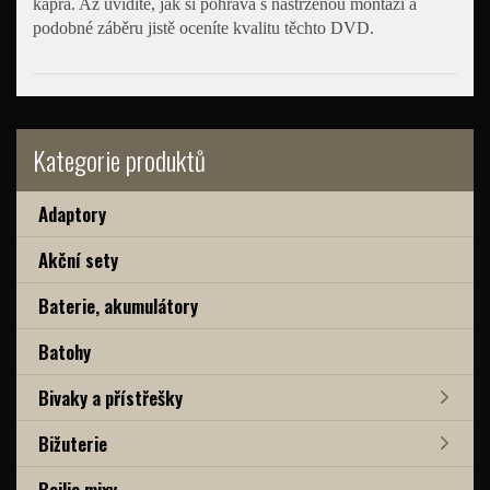
kapra. Až uvidíte, jak si pohrává s nastrženou montáží a
podobné záběru jistě oceníte kvalitu těchto DVD.
Kategorie produktů
Adaptory
Akční sety
Baterie, akumulátory
Batohy
Bivaky a přístřešky
Bižuterie
Boilie mixy