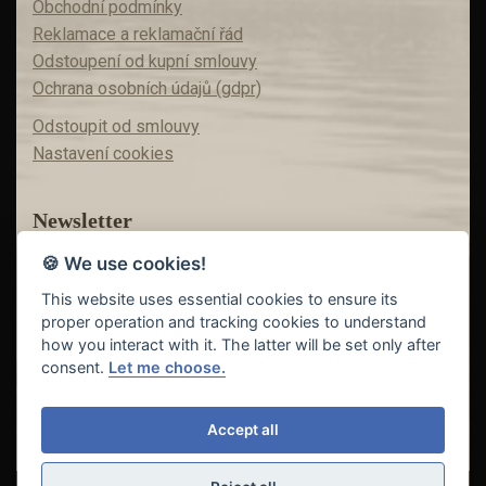
Obchodní podmínky
Reklamace a reklamační řád
Odstoupení od kupní smlouvy
Ochrana osobních údajů (gdpr)
Odstoupit od smlouvy
Nastavení cookies
Newsletter
🍪 We use cookies!
Máte zájem o akční nabídky?
Teď už vám nic neunikne!
This website uses essential cookies to ensure its
proper operation and tracking cookies to understand
how you interact with it. The latter will be set only after
consent.
Let me choose.
Odeslat
Accept all