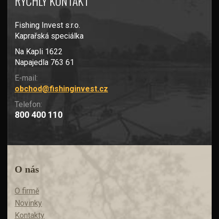
RYCHLÝ KONTAKT
Fishing Invest s.r.o.
Kaprařská speciálka
Na Kapli 1622
Napajedla 763 61
E-mail:
obchod@fishinginvest.cz
Telefon:
800 400 110
O nás
O firmě
Novinky
Kontakty