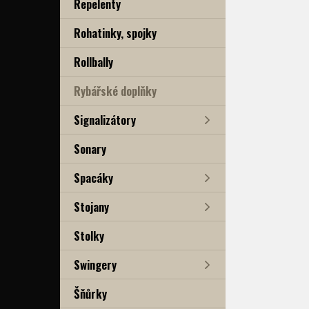
Repelenty
Rohatinky, spojky
Rollbally
Rybářské doplňky
Signalizátory
Sonary
Spacáky
Stojany
Stolky
Swingery
Šňůrky