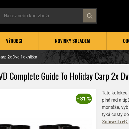
VÝROBCI
NOVINKY SKLADEM
OB
arp 2x Dvd 1x knížka
VD Complete Guide To Holiday Carp 2x Dv
Tato kolekce 
- 31 %
plná rad a tip
montáže, vyb
týká cesty do
Zobrazit celý