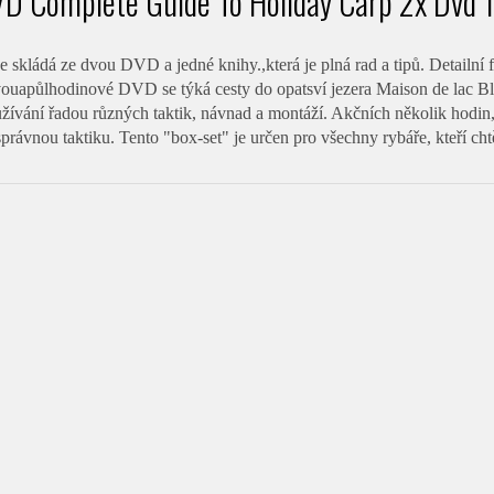
D Complete Guide To Holiday Carp 2x Dvd 1
e skládá ze dvou DVD a jedné knihy.,která je plná rad a tipů. Detailní
ouapůlhodinové DVD se týká cesty do opatsví jezera Maison de lac Ble
oužívání řadou různých taktik, návnad a montáží. Akčních několik hodi
správnou taktiku. Tento "box-set" je určen pro všechny rybáře, kteří chtě