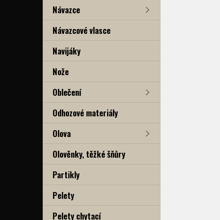
Návazce
Návazcové vlasce
Navijáky
Nože
Oblečení
Odhozové materiály
Olova
Olověnky, těžké šňůry
Partikly
Pelety
Pelety chytací