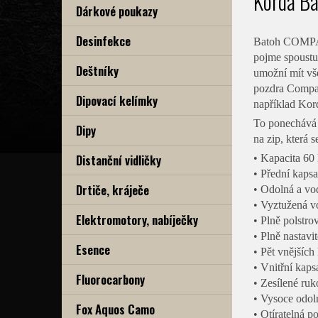
Korda B
Dárkové poukazy
Desinfekce
Batoh COMPAC b
pojme spoustu 
Deštníky
umožní mít vš
pozdra Compac
Dipovací kelímky
například Kord
To ponechává v
Dipy
na zip, která 
Distanční vidličky
• Kapacita 60 l
• Přední kaps
Drtiče, kráječe
• Odolná a vo
• Vyztužená v
Elektromotory, nabíječky
• Plně polstr
• Plně nastavi
Esence
• Pět vnějších
• Vnitřní kaps
Fluorocarbony
• Zesílené ruko
• Vysoce odol
Fox Aquos Camo
• Otíratelná p