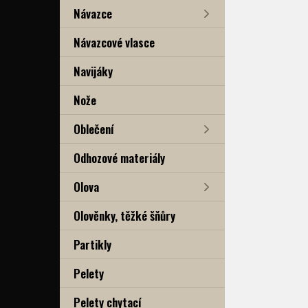
Návazce
Návazcové vlasce
Navijáky
Nože
Oblečení
Odhozové materiály
Olova
Olověnky, těžké šňůry
Partikly
Pelety
Pelety chytací