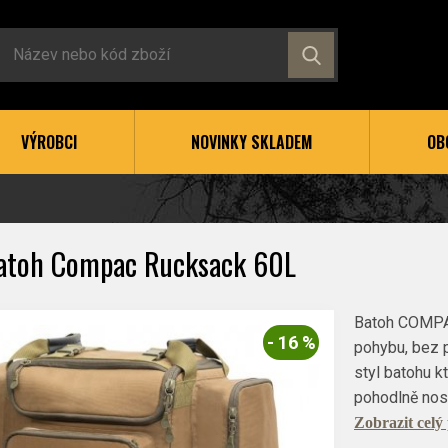
VÝROBCI
NOVINKY SKLADEM
OB
atoh Compac Rucksack 60L
Batoh COMPAC 
- 16 %
pohybu, bez p
styl batohu k
pohodlně nos
Zobrazit celý