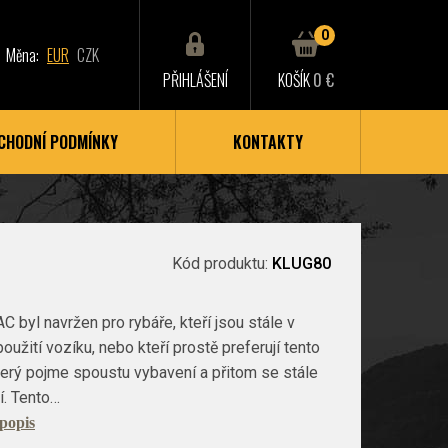
0
Měna:
EUR
CZK
PŘIHLÁŠENÍ
KOŠÍK
0 €
CHODNÍ PODMÍNKY
KONTAKTY
Kód produktu:
KLUG80
byl navržen pro rybáře, kteří jsou stále v
oužití vozíku, nebo kteří prostě preferují tento
terý pojme spoustu vybavení a přitom se stále
í. Tento…
 popis