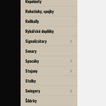
Repelenty
Rohatinky, spojky
Rollbally
Rybářské doplňky
Signalizátory
Sonary
Spacáky
Stojany
Stolky
Swingery
Šňůrky