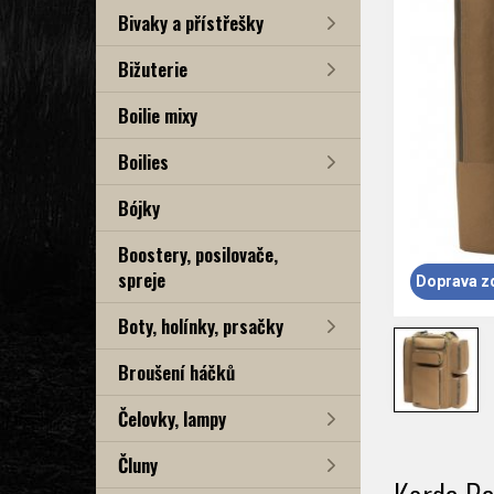
Bivaky a přístřešky
Bižuterie
Boilie mixy
Boilies
Bójky
Boostery, posilovače,
spreje
Doprava z
Boty, holínky, prsačky
Broušení háčků
Čelovky, lampy
Čluny