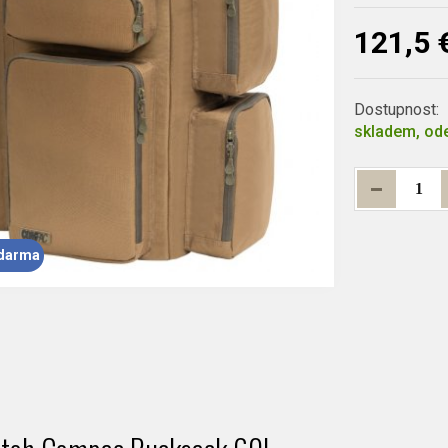
121,5 
Dostupnost:
skladem, ode
darma