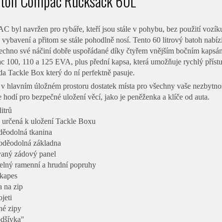
atoh Compac Rucksack 60L
yl navržen pro rybáře, kteří jsou stále v pohybu, bez použití vozíku, 
vybavení a přitom se stále pohodlně nosí. Tento 60 litrový batoh nabíz
echno své náčiní dobře uspořádané díky čtyřem vnějším bočním kapsám,
 100, 110 a 125 EVA, plus přední kapsa, která umožňuje rychlý přís
a Tackle Box který do ní perfektně pasuje.
 hlavním úložném prostoru dostatek místa pro všechny vaše nezbytnosti
se hodí pro bezpečné uložení věcí, jako je peněženka a klíče od auta.
itrů
a určená k uložení Tackle Boxu
děodolná tkanina
oděodolná základna
ovaný zádový panel
telný ramenní a hrudní popruhy
 kapes
a na zip
jeti
né zipy
odšívka"