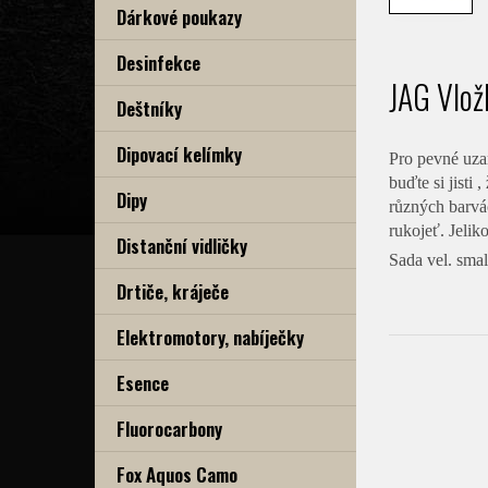
Dárkové poukazy
Desinfekce
JAG Vlož
Deštníky
Dipovací kelímky
Pro pevné uza
buďte si jisti
Dipy
různých barvác
rukojeť. Jelik
Distanční vidličky
Sada vel. sma
Drtiče, kráječe
Elektromotory, nabíječky
Esence
Fluorocarbony
Fox Aquos Camo