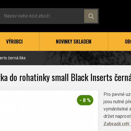
VÝROBCI
NOVINKY SKLADEM
OB
erts černá 6ks
ka do rohatinky small Black Inserts čern
Pro pevné uz
- 8 %
jsou nutné př
vyměnitelné a 
držet napros
Zobrazit celý