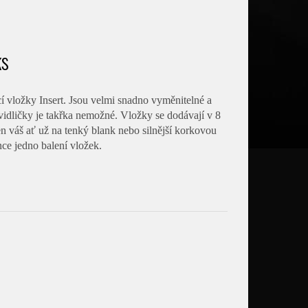
ks
 vložky Insert. Jsou velmi snadno vyměnitelné a
z vidličky je takřka nemožné. Vložky se dodávají v 8
en váš ať už na tenký blank nebo silnější korkovou
nce jedno balení vložek.