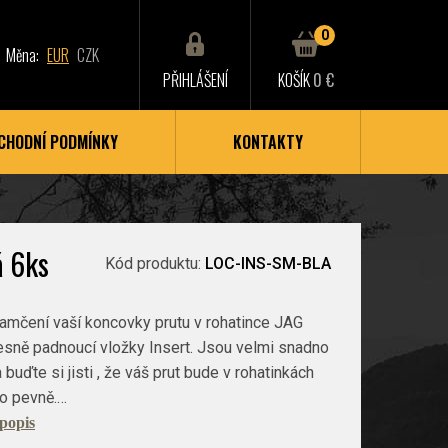
0
Měna:
EUR
CZK
PŘIHLÁŠENÍ
KOŠÍK
0 €
CHODNÍ PODMÍNKY
KONTAKTY
á 6ks
Kód produktu:
LOC-INS-SM-BLA
amčení vaší koncovky prutu v rohatince JAG
esně padnoucí vložky Insert. Jsou velmi snadno
buďte si jisti , že váš prut bude v rohatinkách
to pevně.…
 popis