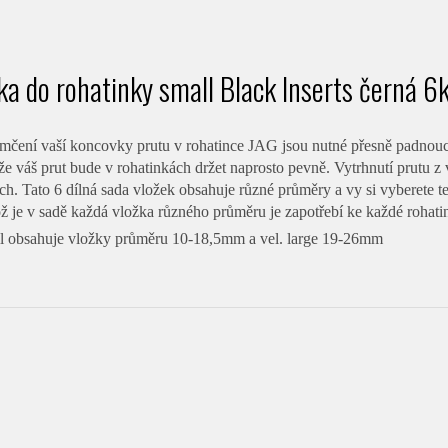
ka do rohatinky small Black Inserts černá 6
mčení vaší koncovky prutu v rohatince JAG jsou nutné přesně padnoucí
 , že váš prut bude v rohatinkách držet naprosto pevně. Vytrhnutí prutu 
h. Tato 6 dílná sada vložek obsahuje různé průměry a vy si vyberete t
ož je v sadě každá vložka různého průměru je zapotřebí ke každé rohati
ll obsahuje vložky průměru 10-18,5mm a vel. large 19-26mm