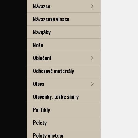
Návazce
Návazcové vlasce
Navijáky
Nože
Oblečení
Odhozové materiály
Olova
Olověnky, těžké šňůry
Partikly
Pelety
Pelety chytací