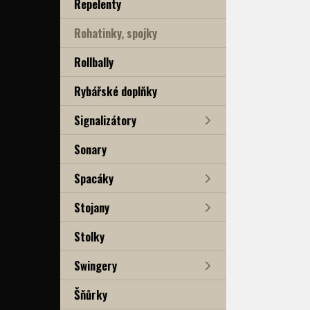
Repelenty
Rohatinky, spojky
Rollbally
Rybářské doplňky
Signalizátory
Sonary
Spacáky
Stojany
Stolky
Swingery
Šňůrky