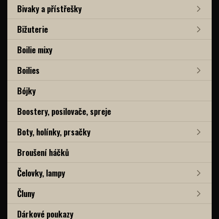
Bivaky a přístřešky
Bižuterie
Boilie mixy
Boilies
Bójky
Boostery, posilovače, spreje
Boty, holínky, prsačky
Broušení háčků
Čelovky, lampy
Čluny
Dárkové poukazy