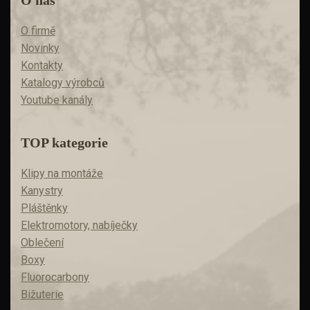
O nás
O firmě
Novinky
Kontakty
Katalogy výrobců
Youtube kanály
TOP kategorie
Klipy na montáže
Kanystry
Pláštěnky
Elektromotory, nabíječky
Oblečení
Boxy
Fluorocarbony
Bižuterie