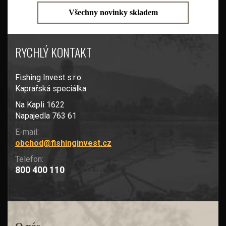
Všechny novinky skladem
RYCHLÝ KONTAKT
Fishing Invest s.r.o.
Kaprařská speciálka
Na Kapli 1622
Napajedla 763 61
E-mail:
obchod@fishinginvest.cz
Telefon:
800 400 110