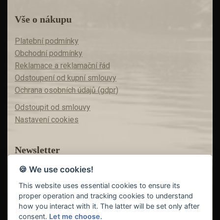
Vše o nákupu
Platební podmínky
Obchodní podmínky
Reklamace a reklamační řád
Odstoupení od kupní smlouvy
Ochrana osobních údajů (gdpr)
Odstoupit od smlouvy
Nastavení cookies
Newsletter
🍪 We use cookies!
Máte zájem o akční nabídky?
Teď už vám nic neunikne!
This website uses essential cookies to ensure its
proper operation and tracking cookies to understand
how you interact with it. The latter will be set only after
consent.
Let me choose.