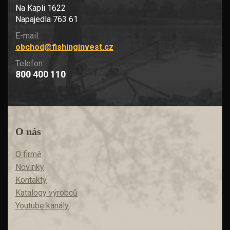
Na Kapli 1622
Napajedla 763 61
E-mail:
obchod@fishinginvest.cz
Telefon:
800 400 110
O nás
O firmě
Novinky
Kontakty
Katalogy výrobců
Youtube kanály