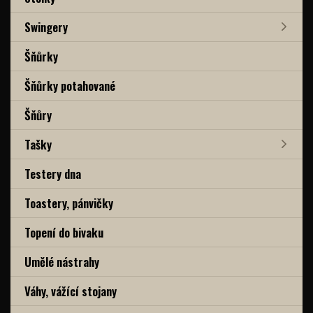
Swingery
Šňůrky
Šňůrky potahované
Šňůry
Tašky
Testery dna
Toastery, pánvičky
Topení do bivaku
Umělé nástrahy
Váhy, vážící stojany