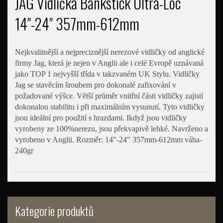
JAG Vidlička Bankstick Ultra-Loc
14"-24" 357mm-612mm
Nejkvalitnější a nejpreciznější nerezové vidličky od anglické
firmy Jag, která je nejen v Anglii ale i celé Evropě uznávaná
jako TOP 1 nejvyšší třída v takzvaném UK Stylu. Vidličky
Jag se stavěcím šroubem pro dokonalé zafixování v
požadované výšce. Větší průměr vnitřní části vidličky zajistí
dokonalou stabilitu i při maximálním vysunutí. Tyto vidličky
jsou ideální pro použití s hrazdami. Ikdyž jsou vidličky
vyrobeny ze 100%nerezu, jsou překvapivě lehké. Navrženo a
vyrobeno v Anglii. Rozměr: 14"-24" 357mm-612mm váha-
240gr
Kategorie produktů