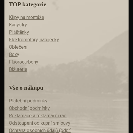
TOP kategorie
Klipy na montáže
Kanystry
Pláštěnky
Elektromotory, nabíječky
Oblečení
Boxy
Fluorocarbony
Bižuterie
Vše o nákupu
Platební podmínky
Obchodní podmínky
Reklamace a reklamační řád
Odstoupení od kupní smlouvy
Ochrana osobních údajů (gdpr)