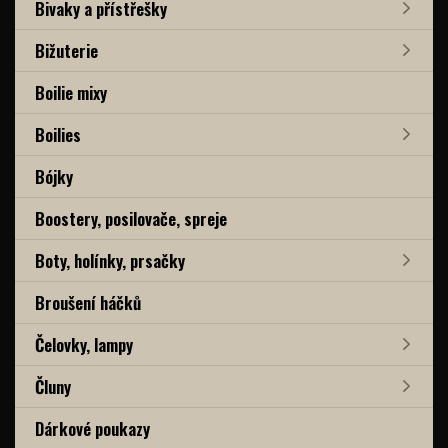
Bivaky a přístřešky
Bižuterie
Boilie mixy
Boilies
Bójky
Boostery, posilovače, spreje
Boty, holínky, prsačky
Broušení háčků
Čelovky, lampy
Čluny
Dárkové poukazy