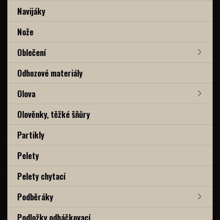
Navijáky
Nože
Oblečení
Odhozové materiály
Olova
Olověnky, těžké šňůry
Partikly
Pelety
Pelety chytací
Podběráky
Podložky odháčkovací