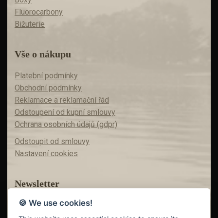
Fluorocarbony
Bižuterie
Vše o nákupu
Platební podmínky
Obchodní podmínky
Reklamace a reklamační řád
Odstoupení od kupní smlouvy
Ochrana osobních údajů (gdpr)
Odstoupit od smlouvy
Nastavení cookies
Newsletter
🍪 We use cookies!
Máte zájem o akční nabídky?
Teď už vám nic neunikne!