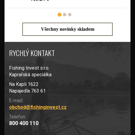
Všechny novinky skladem
RYCHLÝ KONTAKT
Fishing Invest s.r.o.
Kaprařská speciálka
Na Kapli 1622
Napajedla 763 61
E-mail:
obchod@fishinginvest.cz
Telefon:
800 400 110