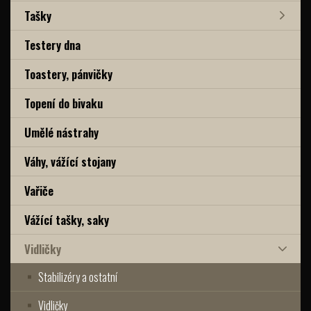
Tašky
Testery dna
Toastery, pánvičky
Topení do bivaku
Umělé nástrahy
Váhy, vážící stojany
Vařiče
Vážící tašky, saky
Vidličky
Stabilizéry a ostatní
Vidličky