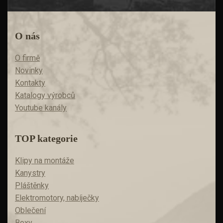
O nás
O firmě
Novinky
Kontakty
Katalogy výrobců
Youtube kanály
TOP kategorie
Klipy na montáže
Kanystry
Pláštěnky
Elektromotory, nabíječky
Oblečení
Boxy