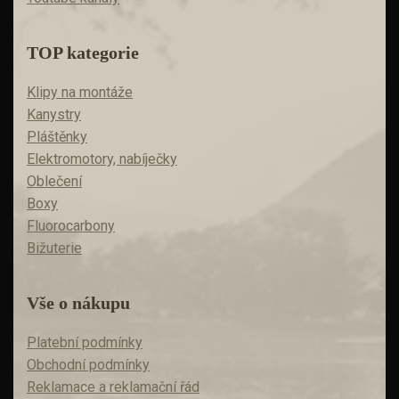
TOP kategorie
Klipy na montáže
Kanystry
Pláštěnky
Elektromotory, nabíječky
Oblečení
Boxy
Fluorocarbony
Bižuterie
Vše o nákupu
Platební podmínky
Obchodní podmínky
Reklamace a reklamační řád