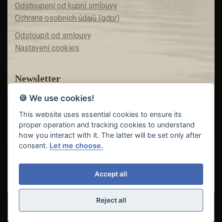
Odstoupení od kupní smlouvy
Ochrana osobních údajů (gdpr)
Odstoupit od smlouvy
Nastavení cookies
Newsletter
🍪 We use cookies!
Máte zájem o akční nabídky?
Teď už vám nic neunikne!
This website uses essential cookies to ensure its
proper operation and tracking cookies to understand
how you interact with it. The latter will be set only after
consent.
Let me choose.
Odeslat
Accept all
Reject all
© Copyright 2018 - 2026
FISHING INVEST s.r.o. | partner
CARP
DREAM