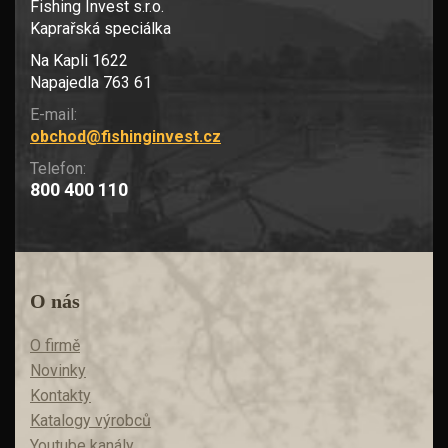
Fishing Invest s.r.o.
Kaprařská speciálka
Na Kapli 1622
Napajedla 763 61
E-mail:
obchod@fishinginvest.cz
Telefon:
800 400 110
O nás
O firmě
Novinky
Kontakty
Katalogy výrobců
Youtube kanály