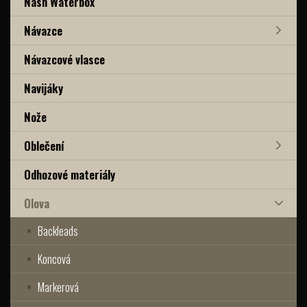
Nash Waterbox
Návazce
Návazcové vlasce
Navijáky
Nože
Oblečení
Odhozové materiály
Olova
Backleads
Koncová
Markerová