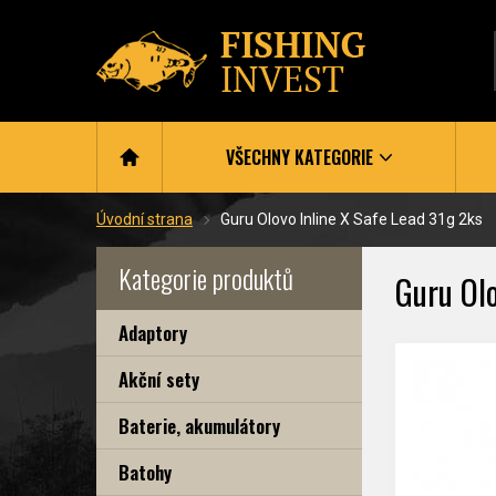
VŠECHNY KATEGORIE
Úvodní strana
Guru Olovo Inline X Safe Lead 31g 2ks
Kategorie produktů
Guru Olo
Adaptory
Akční sety
Baterie, akumulátory
Batohy