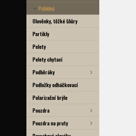
Průběžná
Olověnky, těžké šňůry
Partikly
Pelety
Pelety chytací
Podběráky
Podložky odháčkovací
Polarizační brýle
Pouzdra
Pouzdra na pruty
Povrchové plováky