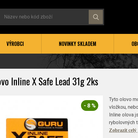
VÝROBCI
NOVINKY SKLADEM
OB
vo Inline X Safe Lead 31g 2ks
Tyto olovo m
- 8 %
vložkou, neb
Inline olova 
rybolovných t
Zobrazit celý