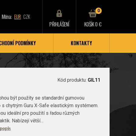
0
Měna:
EUR
CZK
PŘIHLÁŠENÍ
KOŠÍK
0 €
CHODNÍ PODMÍNKY
KONTAKTY
Kód produktu:
GIL11
ohou být použity se standardní gumovou
o s chytrým Guru X-Safe elastickým systémem.
jsou ideální pro použití s řadou různých
aktik. Nabízejí větší…
 popis