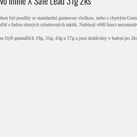
vo Inline X Safe Lead 31g 2ks
hou být použity se standardní gumovou vložkou, nebo s chytrým Guru 
užití s řadou různých rybolovných taktik. Nabízejí větší šanci nezamot
ou čtyři gramážích 19g, 31g, 43g a 57g a jsou dodávány v balení po 2ks