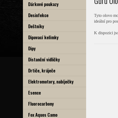
Guru Olo
Dárkové poukazy
Desinfekce
Tyto olovo mo
ideální pro po
Deštníky
K dispozici js
Dipovací kelímky
Dipy
Distanční vidličky
Drtiče, kráječe
Elektromotory, nabíječky
Esence
Fluorocarbony
Fox Aquos Camo