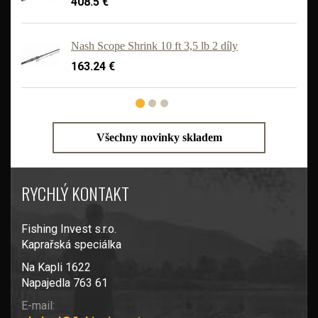
408.5 €
'
Nash Scope Shrink 10 ft 3,5 lb 2 díly
163.24 €
Všechny novinky skladem
RYCHLÝ KONTAKT
Fishing Invest s.r.o.
Kaprařská speciálka
Na Kapli 1622
Napajedla 763 61
E-mail: