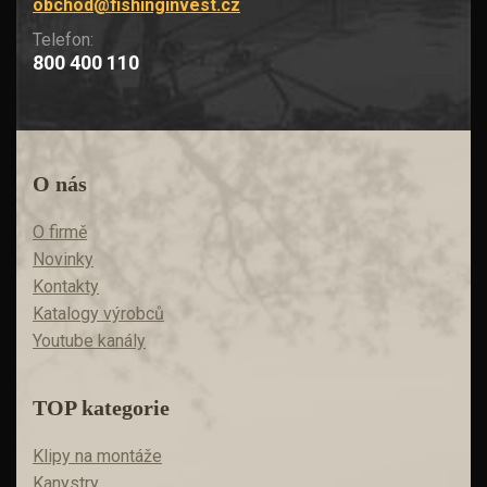
obchod@fishinginvest.cz
Telefon:
800 400 110
O nás
O firmě
Novinky
Kontakty
Katalogy výrobců
Youtube kanály
TOP kategorie
Klipy na montáže
Kanystry