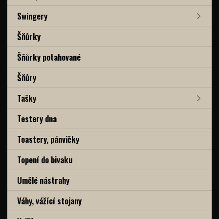
Swingery
Šňůrky
Šňůrky potahované
Šňůry
Tašky
Testery dna
Toastery, pánvičky
Topení do bivaku
Umělé nástrahy
Váhy, vážící stojany