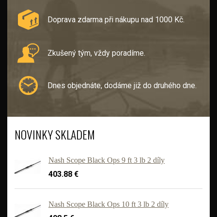
Doprava zdarma při nákupu nad 1000 Kč.
Zkušený tým, vždy poradíme.
Dnes objednáte, dodáme již do druhého dne.
NOVINKY SKLADEM
Nash Scope Black Ops 9 ft 3 lb 2 díly
403.88 €
Nash Scope Black Ops 10 ft 3 lb 2 díly