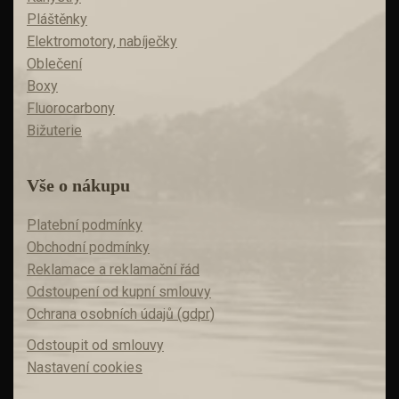
Pláštěnky
Elektromotory, nabíječky
Oblečení
Boxy
Fluorocarbony
Bižuterie
Vše o nákupu
Platební podmínky
Obchodní podmínky
Reklamace a reklamační řád
Odstoupení od kupní smlouvy
Ochrana osobních údajů (gdpr)
Odstoupit od smlouvy
Nastavení cookies