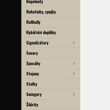
Repelenty
Rohatinky, spojky
Rollbally
Rybářské doplňky
Signalizátory
Sonary
Spacáky
Stojany
Stolky
Swingery
Šňůrky