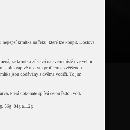
nejlepší krmítka na řeku, které lze koupit. Doslova
amená, že krmítko zůstává na svém místě i ve velmi
jení s překvapivě nízkým profilem a zvětšenou
rmítka jsou dodávány s dvěma vodiči. To jim
va, která dokonale splívá celou řadou vod.
28g, 56g, 84g a112g