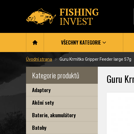
VŠECHNY KATEGORIE
Úvodní strana
Guru Krmítko Gripper Feeder large 57g
Kategorie produktů
Guru Kr
Adaptory
Akční sety
Baterie, akumulátory
Batohy