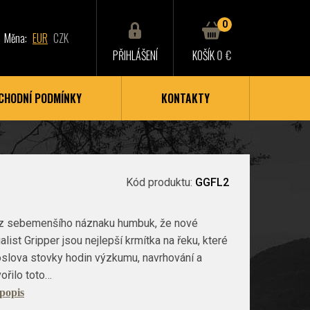
0
Měna:
EUR
CZK
PŘIHLÁŠENÍ
KOŠÍK
0 €
CHODNÍ PODMÍNKY
KONTAKTY
Kód produktu:
GGFL2
bez sebemenšího náznaku humbuk, že nové
list Gripper jsou nejlepší krmítka na řeku, které
oslova stovky hodin výzkumu, navrhování a
ořilo toto…
 popis