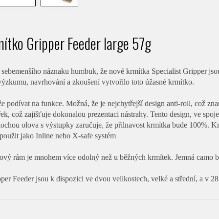
ítko Gripper Feeder large 57g
z sebemenšího náznaku humbuk, že nové krmítka Specialist Gripper jsou 
výzkumu, navrhování a zkoušení vytvořilo toto úžasné krmítko.
e podívat na funkce. Možná, že je nejchytřejší design anti-roll, což zn
řek, což zajišťuje dokonalou prezentaci nástrahy. Tento design, ve spo
ochou olova s výstupky zaručuje, že přilnavost krmítka bude 100%. K
použit jako Inline nebo X-safe systém
tový rám je mnohem více odolný než u běžných krmítek. Jemná camo bar
pper Feeder jsou k dispozici ve dvou velikostech, velké a střední, a v 