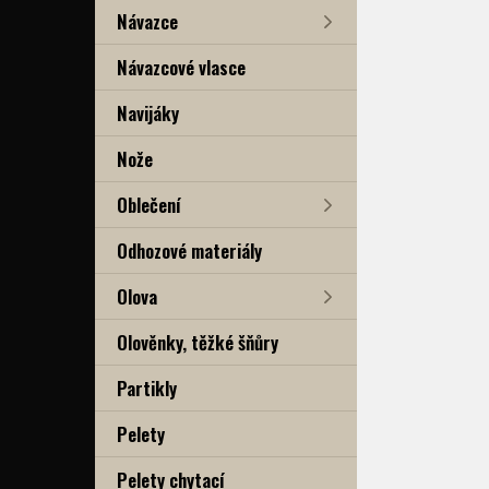
Návazce
Návazcové vlasce
Navijáky
Nože
Oblečení
Odhozové materiály
Olova
Olověnky, těžké šňůry
Partikly
Pelety
Pelety chytací