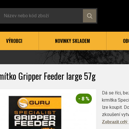
VÝROBCI
NOVINKY SKLADEM
OB
mítko Gripper Feeder large 57g
Dá se říci, 
- 8 %
krmítka Specia
lze koupit. D
zkoušení vytv
Zobrazit celý