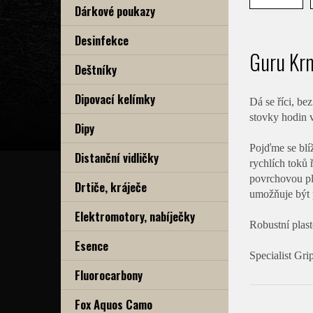
Dárkové poukazy
Desinfekce
Guru Krm
Deštníky
Dipovací kelímky
Dá se říci, be
stovky hodin 
Dipy
Pojďme se blíž
Distanční vidličky
rychlích toků 
povrchovou pl
Drtiče, kráječe
umožňuje být 
Elektromotory, nabíječky
Robustní plas
Esence
Specialist Gri
Fluorocarbony
Fox Aquos Camo