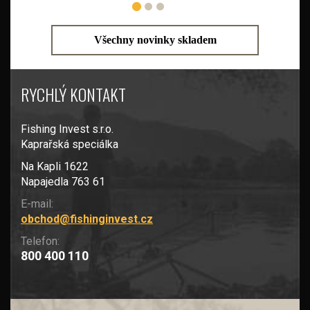
Všechny novinky skladem
RYCHLÝ KONTAKT
Fishing Invest s.r.o.
Kaprařská speciálka
Na Kapli 1622
Napajedla 763 61
E-mail:
obchod@fishinginvest.cz
Telefon:
800 400 110