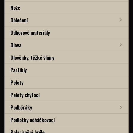
Nože
Oblečení
Odhozové materiály
Olova
Olověnky, těžké šňůry
Partikly
Pelety
Pelety chytací
Podběráky
Podložky odháčkovací
Polarizační brýle