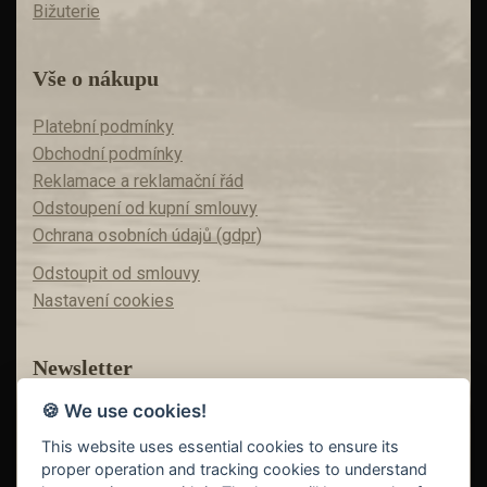
Bižuterie
Vše o nákupu
Platební podmínky
Obchodní podmínky
Reklamace a reklamační řád
Odstoupení od kupní smlouvy
Ochrana osobních údajů (gdpr)
Odstoupit od smlouvy
Nastavení cookies
Newsletter
🍪 We use cookies!
Máte zájem o akční nabídky?
Teď už vám nic neunikne!
This website uses essential cookies to ensure its
proper operation and tracking cookies to understand