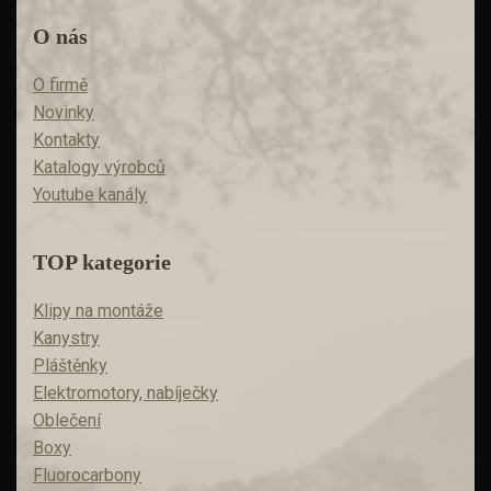
O nás
O firmě
Novinky
Kontakty
Katalogy výrobců
Youtube kanály
TOP kategorie
Klipy na montáže
Kanystry
Pláštěnky
Elektromotory, nabíječky
Oblečení
Boxy
Fluorocarbony