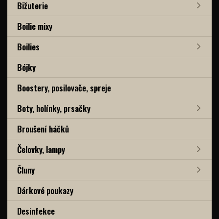
Bižuterie
Boilie mixy
Boilies
Bójky
Boostery, posilovače, spreje
Boty, holínky, prsačky
Broušení háčků
Čelovky, lampy
Čluny
Dárkové poukazy
Desinfekce