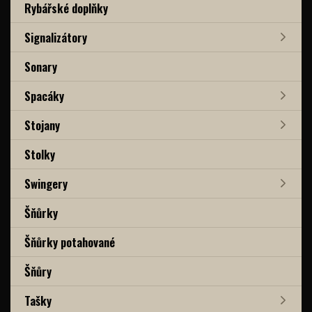
Rybářské doplňky
Signalizátory
Sonary
Spacáky
Stojany
Stolky
Swingery
Šňůrky
Šňůrky potahované
Šňůry
Tašky