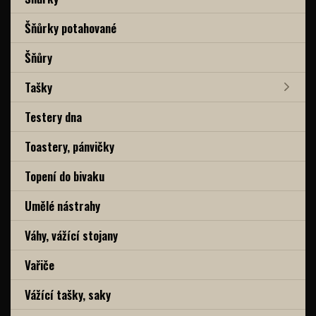
Šňůrky potahované
Šňůry
Tašky
Testery dna
Toastery, pánvičky
Topení do bivaku
Umělé nástrahy
Váhy, vážící stojany
Vařiče
Vážící tašky, saky