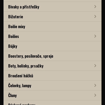
Bivaky a přístřešky
Bižuterie
Boilie mixy
Boilies
Bójky
Boostery, posilovače, spreje
Boty, holínky, prsačky
Broušení háčků
Čelovky, lampy
Čluny