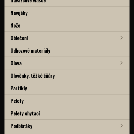
Návazcové vlasce
Navijáky
Nože
Oblečení
Odhozové materiály
Olova
Olověnky, těžké šňůry
Partikly
Pelety
Pelety chytací
Podběráky