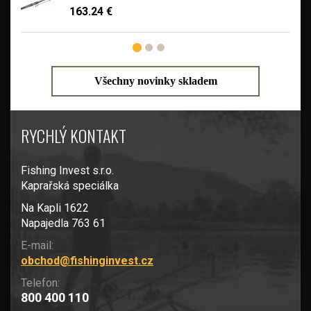
163.24 €
Všechny novinky skladem
RYCHLÝ KONTAKT
Fishing Invest s.r.o.
Kaprařská speciálka
Na Kapli 1622
Napajedla 763 61
E-mail:
obchod@fishinginvest.cz
Telefon:
800 400 110