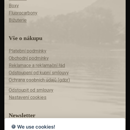
Boxy
Fluorocarbony
Bižuterie
Vše o nákupu
Platební podmínky
Obchodní podmínky
Reklamace a reklamační řád
Odstoupení od kupní smlouvy
Ochrana osobních údajů (gdpr)
Odstoupit od smlouvy
Nastavení cookies
Newsletter
🍪 We use cookies!
Máte zájem o akční nabídky?