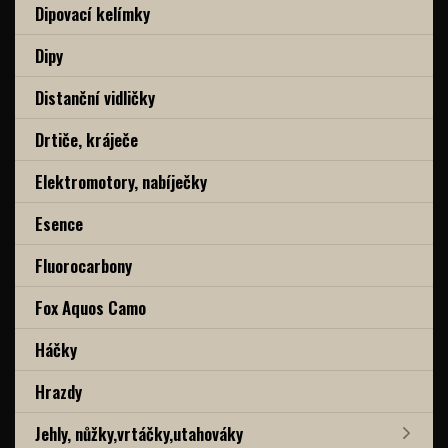
Dipovací kelímky
Dipy
Distanční vidličky
Drtiče, kráječe
Elektromotory, nabíječky
Esence
Fluorocarbony
Fox Aquos Camo
Háčky
Hrazdy
Jehly, nůžky,vrtáčky,utahováky