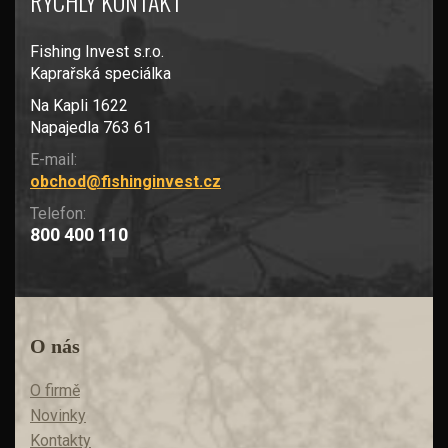
RYCHLÝ KONTAKT
Fishing Invest s.r.o.
Kaprařská speciálka
Na Kapli 1622
Napajedla 763 61
E-mail:
obchod@fishinginvest.cz
Telefon:
800 400 110
O nás
O firmě
Novinky
Kontakty