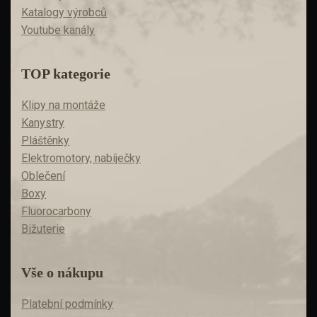
Katalogy výrobců
Youtube kanály
TOP kategorie
Klipy na montáže
Kanystry
Pláštěnky
Elektromotory, nabíječky
Oblečení
Boxy
Fluorocarbony
Bižuterie
Vše o nákupu
Platební podmínky