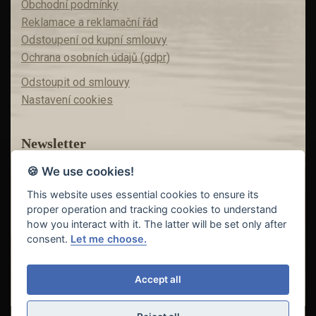
Obchodní podmínky
Reklamace a reklamační řád
Odstoupení od kupní smlouvy
Ochrana osobních údajů (gdpr)
Odstoupit od smlouvy
Nastavení cookies
Newsletter
🍪 We use cookies!
Máte zájem o akční nabídky?
Teď už vám nic neunikne!
This website uses essential cookies to ensure its
proper operation and tracking cookies to understand
how you interact with it. The latter will be set only after
consent.
Let me choose.
Odeslat
Accept all