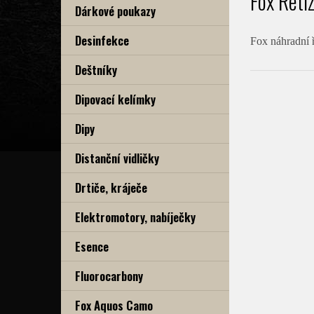
Fox Řetí
Dárkové poukazy
Desinfekce
Fox náhradní 
Deštníky
Dipovací kelímky
Dipy
Distanční vidličky
Drtiče, kráječe
Elektromotory, nabíječky
Esence
Fluorocarbony
Fox Aquos Camo