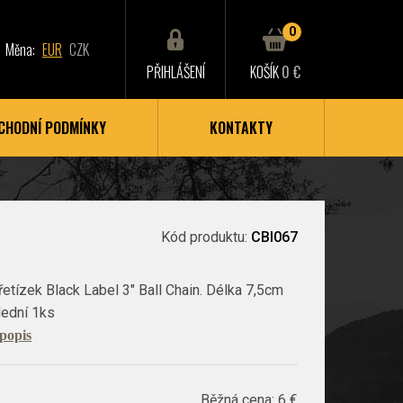
0
Měna:
EUR
CZK
PŘIHLÁŠENÍ
KOŠÍK
0 €
CHODNÍ PODMÍNKY
KONTAKTY
Kód produktu:
CBI067
řetízek Black Label 3" Ball Chain. Délka 7,5cm
ední 1ks
 popis
Běžná cena:
6 €