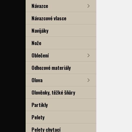
Návazce
Návazcové vlasce
Navijáky
Nože
Oblečení
Odhozové materiály
Olova
Olověnky, těžké šňůry
Partikly
Pelety
Pelety chytací