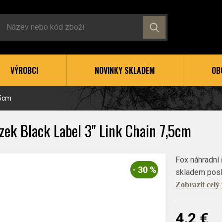
VÝROBCI
NOVINKY SKLADEM
OB
,5cm
zek Black Label 3" Link Chain 7,5cm
Fox náhradní 
- 30 %
skladem posl
Zobrazit celý
4,2 €