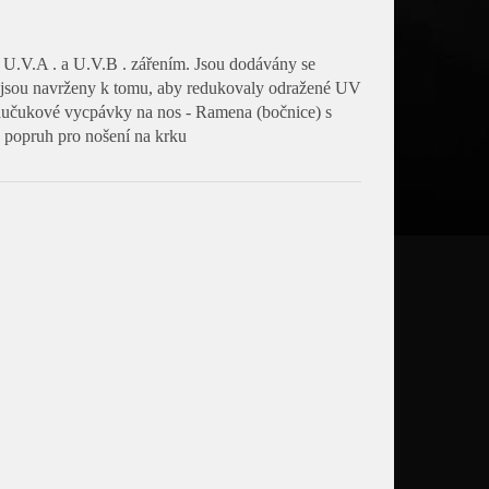
m U.V.A . a U.V.B . zářením. Jsou dodávány se
y jsou navrženy k tomu, aby redukovaly odražené UV
 Kaučukové vycpávky na nos - Ramena (bočnice) s
 popruh pro nošení na krku