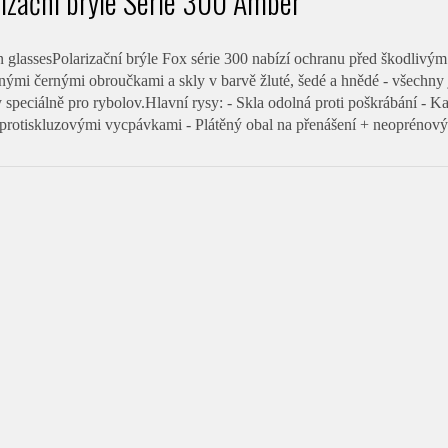
rizační brýle Serie 300 Amber
n glassesPolarizační brýle Fox série 300 nabízí ochranu před škodlivý
nými černými obroučkami a skly v barvě žluté, šedé a hnědé - všechn
y speciálně pro rybolov.Hlavní rysy: - Skla odolná proti poškrábání -
rotiskluzovými vycpávkami - Plátěný obal na přenášení + neoprénový