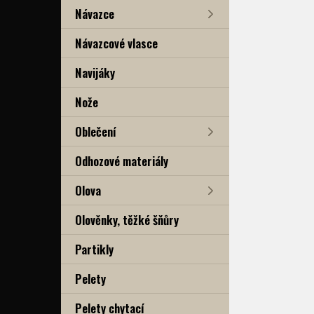
Návazce
Návazcové vlasce
Navijáky
Nože
Oblečení
Odhozové materiály
Olova
Olověnky, těžké šňůry
Partikly
Pelety
Pelety chytací