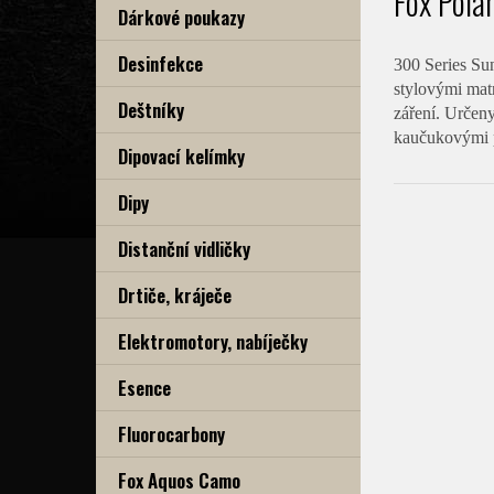
Fox Pola
Dárkové poukazy
Desinfekce
300 Series Su
stylovými mat
Deštníky
záření. Určen
kaučukovými p
Dipovací kelímky
Dipy
Distanční vidličky
Drtiče, kráječe
Elektromotory, nabíječky
Esence
Fluorocarbony
Fox Aquos Camo