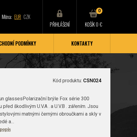
0
Měna:
EUR
CZK
PŘIHLÁŠENÍ
KOŠÍK
0 €
CHODNÍ PODMÍNKY
KONTAKTY
Kód produktu:
CSN024
un glassesPolarizační brýle Fox série 300
u před škodlivým U.V.A . a U.V.B . zářením. Jsou
stylovými matnými černými obroučkami a skly v
šedé a…
 popis