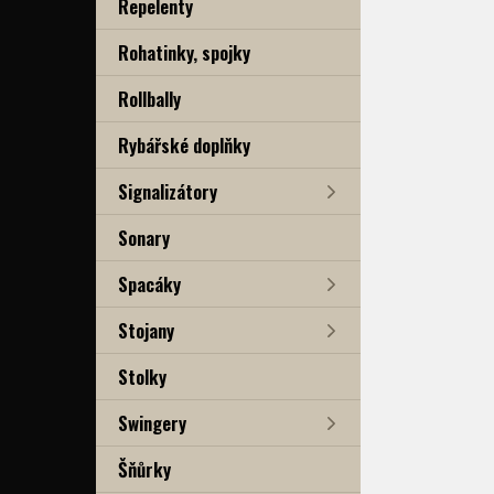
Repelenty
Rohatinky, spojky
Rollbally
Rybářské doplňky
Signalizátory
Sonary
Spacáky
Stojany
Stolky
Swingery
Šňůrky