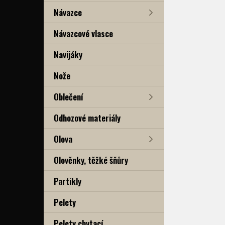
Návazce
Návazcové vlasce
Navijáky
Nože
Oblečení
Odhozové materiály
Olova
Olověnky, těžké šňůry
Partikly
Pelety
Pelety chytací