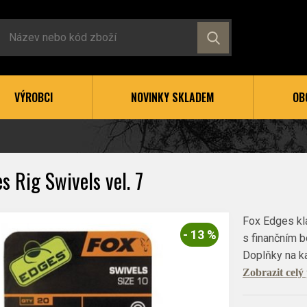
VÝROBCI
NOVINKY SKLADEM
OB
s Rig Swivels vel. 7
Fox Edges kla
- 13 %
s finančním 
Doplňky na k
Zobrazit celý