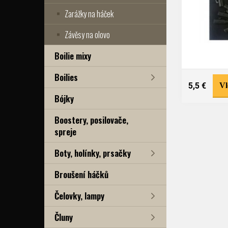
Zarážky na háček
Závěsy na olovo
Boilie mixy
Boilies
5,5 €
Vl
Bójky
Boostery, posilovače,
spreje
Boty, holínky, prsačky
Broušení háčků
Čelovky, lampy
Čluny