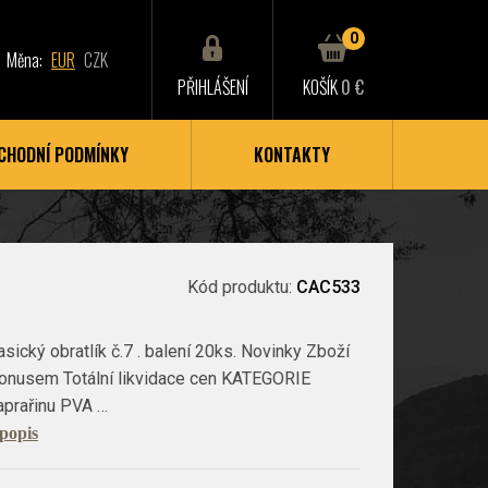
0
Měna:
EUR
CZK
PŘIHLÁŠENÍ
KOŠÍK
0 €
CHODNÍ PODMÍNKY
KONTAKTY
Kód produktu:
CAC533
sický obratlík č.7 . balení 20ks. Novinky Zboží
bonusem Totální likvidace cen KATEGORIE
aprařinu PVA …
 popis