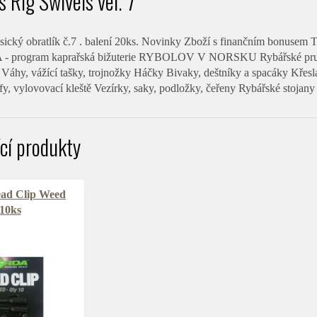
 Rig Swivels vel. 7
sický obratlík č.7 . balení 20ks. Novinky Zboží s finančním bonuse
A - program kaprařská bižuterie RYBOLOV V NORSKU Rybářské prut
 Váhy, vážící tašky, trojnožky Háčky Bivaky, deštníky a spacáky Křesla
y, vylovovací kleště Vezírky, saky, podložky, čeřeny Rybářské stojany 
ící produkty
ad Clip Weed
10ks