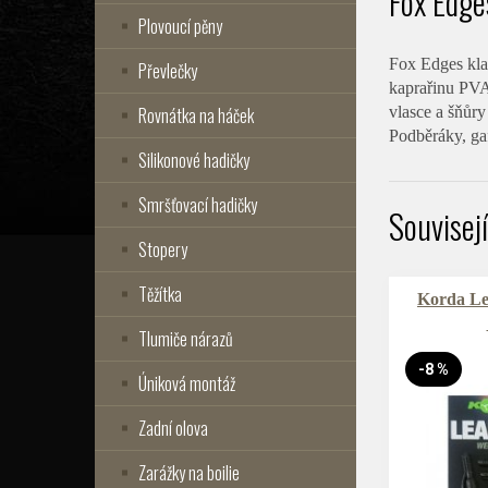
Fox Edges
Plovoucí pěny
Fox Edges kla
Převlečky
kaprařinu PV
Rovnátka na háček
vlasce a šňůry
Podběráky, gaf
Silikonové hadičky
Smršťovací hadičky
Souvisej
Stopery
Těžítka
Korda Le
Tlumiče nárazů
-8 %
Úniková montáž
Zadní olova
Zarážky na boilie