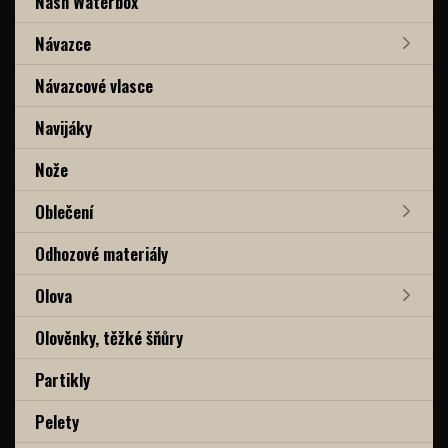
Nash Waterbox
Návazce
Návazcové vlasce
Navijáky
Nože
Oblečení
Odhozové materiály
Olova
Olověnky, těžké šňůry
Partikly
Pelety