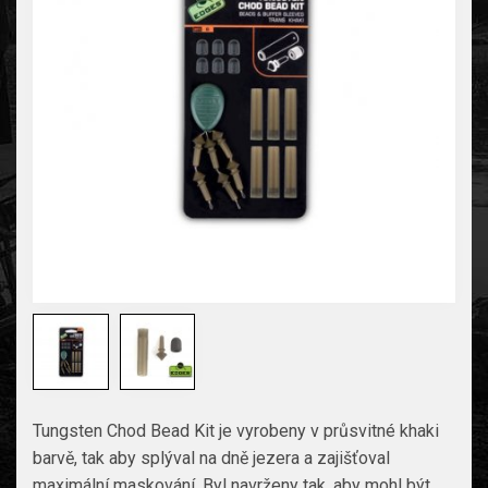
Tungsten Chod Bead Kit je vyrobeny v průsvitné khaki
barvě, tak aby splýval na dně jezera a zajišťoval
maximální maskování. Byl navrženy tak, aby mohl být