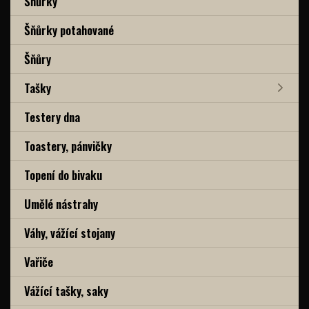
Šňůrky
Šňůrky potahované
Šňůry
Tašky
Testery dna
Toastery, pánvičky
Topení do bivaku
Umělé nástrahy
Váhy, vážící stojany
Vařiče
Vážící tašky, saky