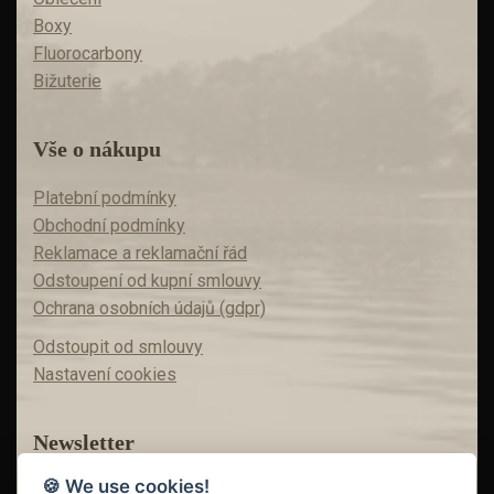
Boxy
Fluorocarbony
Bižuterie
Vše o nákupu
Platební podmínky
Obchodní podmínky
Reklamace a reklamační řád
Odstoupení od kupní smlouvy
Ochrana osobních údajů (gdpr)
Odstoupit od smlouvy
Nastavení cookies
Newsletter
🍪 We use cookies!
Máte zájem o akční nabídky?