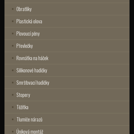
Obratlíky
Plastická olova
Plovoucí pěny
Převlečky
Rovnátka na háček
Silikonové hadičky
Smršťovací hadičky
Stopery
Těžítka
Tlumiče nárazů
Úniková montáž