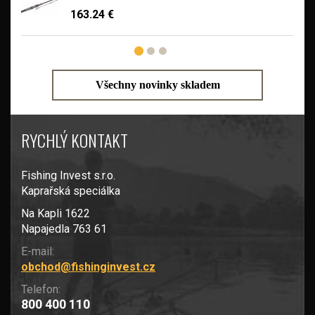
163.24 €
Všechny novinky skladem
RYCHLÝ KONTAKT
Fishing Invest s.r.o.
Kaprařská speciálka
Na Kapli 1622
Napajedla 763 61
E-mail:
obchod@fishinginvest.cz
Telefon:
800 400 110