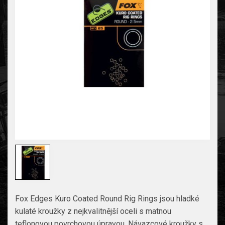
Fox Edges Kuro Coated Round Rig Rings jsou hladké
kulaté kroužky z nejkvalitnější oceli s matnou
teflonovou povrchovou úpravou. Návazcové kroužky s