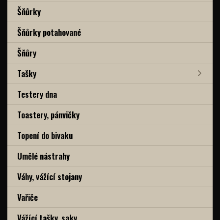
Šňůrky
Šňůrky potahované
Šňůry
Tašky
Testery dna
Toastery, pánvičky
Topení do bivaku
Umělé nástrahy
Váhy, vážící stojany
Vařiče
Vážící tašky, saky