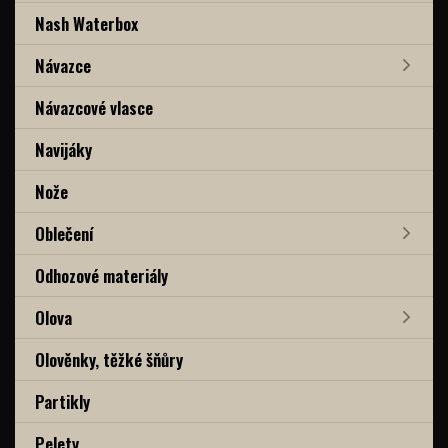
Nash Waterbox
Návazce
Návazcové vlasce
Navijáky
Nože
Oblečení
Odhozové materiály
Olova
Olověnky, těžké šňůry
Partikly
Pelety