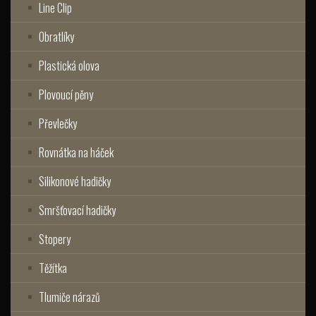
Line Clip
Obratlíky
Plastická olova
Plovoucí pěny
Převlečky
Rovnátka na háček
Silikonové hadičky
Smršťovací hadičky
Stopery
Těžítka
Tlumiče nárazů