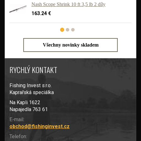
Nash Scope Shrink 10 ft 3,5 lb 2 díly
163.24 €
Všechny novinky skladem
RYCHLÝ KONTAKT
Fishing Invest s.r.o.
Kaprařská speciálka
Na Kapli 1622
Napajedla 763 61
E-mail:
obchod@fishinginvest.cz
Telefon: