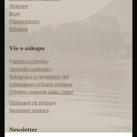
Oblečení
Boxy
Fluorocarbony
Bižuterie
Vše o nákupu
Platební podmínky
Obchodní podmínky
Reklamace a reklamační řád
Odstoupení od kupní smlouvy
Ochrana osobních údajů (gdpr)
Odstoupit od smlouvy
Nastavení cookies
Newsletter