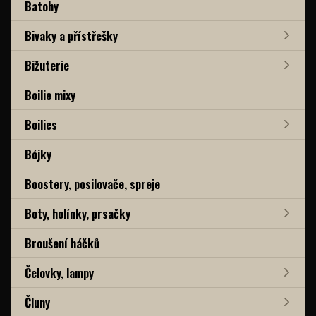
Batohy
Bivaky a přístřešky
Bižuterie
Boilie mixy
Boilies
Bójky
Boostery, posilovače, spreje
Boty, holínky, prsačky
Broušení háčků
Čelovky, lampy
Čluny