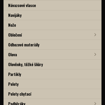
Návazcové vlasce
Navijáky
Nože
Oblečení
Odhozové materiály
Olova
Olověnky, těžké šňůry
Partikly
Pelety
Pelety chytací
Podběráky