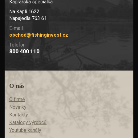
Kaprařská speciálka
Na Kapli 1622
Napajedla 763 61
E-mail:
obchod@fishinginvest.cz
Telefon:
800 400 110
O nás
O firmě
Novinky
Kontakty
Katalogy výrobců
Youtube kanály