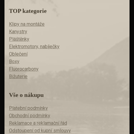
TOP kategorie
Klipy na montáže
Kanystry
Pláštěnky
Elektromotory, nabíječky
Oblečení
Boxy
Fluorocarbony
Bižuterie
Vše o nákupu
Platební podmínky
Obchodní podmínky
Reklamace a reklamační řád
Odstoupení od kupní smlouvy