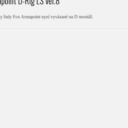
point D-Rig LS vel.8
y řady Fox Armapoint nyní vyvázané na D montáž.