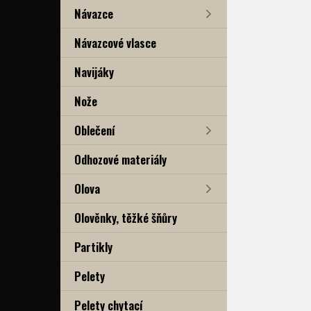
Návazce
Návazcové vlasce
Navijáky
Nože
Oblečení
Odhozové materiály
Olova
Olověnky, těžké šňůry
Partikly
Pelety
Pelety chytací