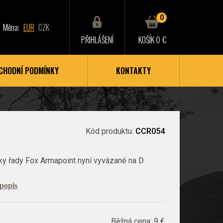
0
Měna:
EUR
CZK
PŘIHLÁŠENÍ
KOŠÍK
0 €
CHODNÍ PODMÍNKY
KONTAKTY
Kód produktu:
CCR054
ky řady Fox Armapoint nyní vyvázané na D
 popis
Běžná cena:
9 €