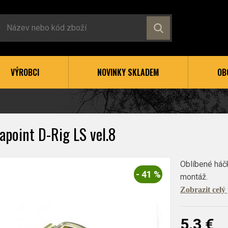
VÝROBCI
NOVINKY SKLADEM
OB
apoint D-Rig LS vel.8
Oblíbené háč
- 41 %
montáž.
Zobrazit celý
5,3 €