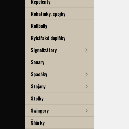
Repelenty
Rohatinky, spojky
Rollbally
Rybářské doplňky
Signalizátory
Sonary
Spacáky
Stojany
Stolky
Swingery
Šňůrky