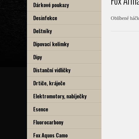
Fox Arma
Dárkové poukazy
Desinfekce
Oblíbené háčk
Deštníky
Dipovací kelímky
Dipy
Distanční vidličky
Drtiče, kráječe
Elektromotory, nabíječky
Esence
Fluorocarbony
Fox Aquos Camo