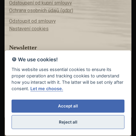
Odstoupení od kupní smlouvy
Ochrana osobních údajů (gdpr)
Odstoupit od smlouvy
Nastavení cookies
Newsletter
🍪 We use cookies!
Máte zájem o akční nabídky?
Teď už vám nic neunikne!
This website uses essential cookies to ensure its
proper operation and tracking cookies to understand
how you interact with it. The latter will be set only after
consent.
Let me choose.
Odeslat
Accept all
Reject all
© Copyright 2018 - 2026
FISHING INVEST s.r.o. | partner
CARP
DREAM