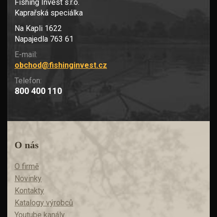
Fishing Invest s.r.o.
Kaprařská speciálka
Na Kapli 1622
Napajedla 763 61
E-mail:
obchod@fishinginvest.cz
Telefon:
800 400 110
O nás
O firmě
Novinky
Kontakty
Katalogy výrobců
Youtube kanály