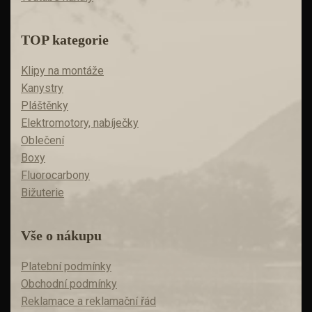
TOP kategorie
Klipy na montáže
Kanystry
Pláštěnky
Elektromotory, nabíječky
Oblečení
Boxy
Fluorocarbony
Bižuterie
Vše o nákupu
Platební podmínky
Obchodní podmínky
Reklamace a reklamační řád