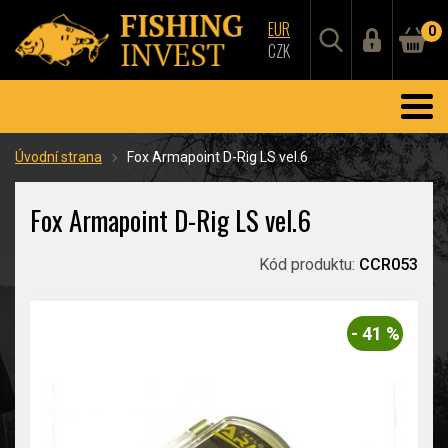
EUR
0
CZK
Úvodní strana
Fox Armapoint D-Rig LS vel.6
Fox Armapoint D-Rig LS vel.6
Kód produktu:
CCR053
- 41 %