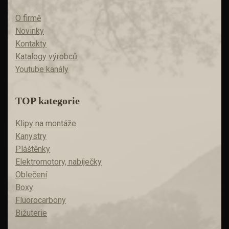
O firmě
Novinky
Kontakty
Katalogy výrobců
Youtube kanály
TOP kategorie
Klipy na montáže
Kanystry
Pláštěnky
Elektromotory, nabíječky
Oblečení
Boxy
Fluorocarbony
Bižuterie