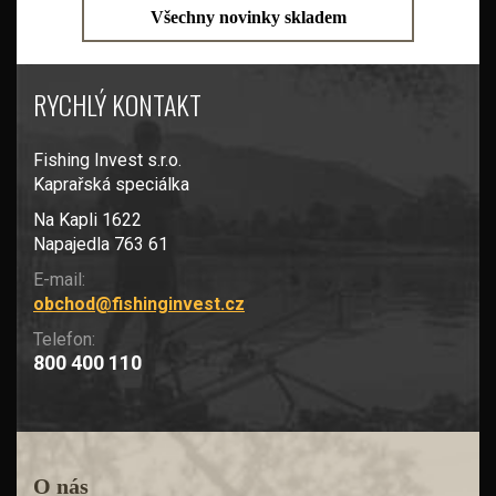
Všechny novinky skladem
RYCHLÝ KONTAKT
Fishing Invest s.r.o.
Kaprařská speciálka
Na Kapli 1622
Napajedla 763 61
E-mail:
obchod@fishinginvest.cz
Telefon:
800 400 110
O nás