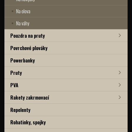
Na olova
Na váhy
Pouzdra na pruty
Povrchové plováky
Powerbanky
Pruty
PVA
Rakety zakrmovací
Repelenty
Rohatinky, spojky