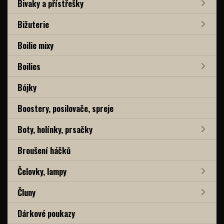
Bivaky a přístřešky
Bižuterie
Boilie mixy
Boilies
Bójky
Boostery, posilovače, spreje
Boty, holínky, prsačky
Broušení háčků
Čelovky, lampy
Čluny
Dárkové poukazy