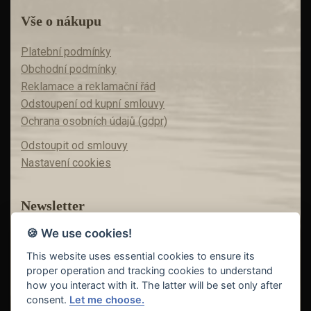
Vše o nákupu
Platební podmínky
Obchodní podmínky
Reklamace a reklamační řád
Odstoupení od kupní smlouvy
Ochrana osobních údajů (gdpr)
Odstoupit od smlouvy
Nastavení cookies
Newsletter
🍪 We use cookies!
Máte zájem o akční nabídky?
Teď už vám nic neunikne!
This website uses essential cookies to ensure its
proper operation and tracking cookies to understand
how you interact with it. The latter will be set only after
consent.
Let me choose.