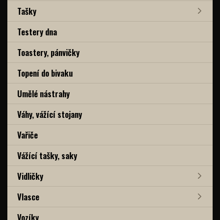
Tašky
Testery dna
Toastery, pánvičky
Topení do bivaku
Umělé nástrahy
Váhy, vážící stojany
Vařiče
Vážící tašky, saky
Vidličky
Vlasce
Vozíky