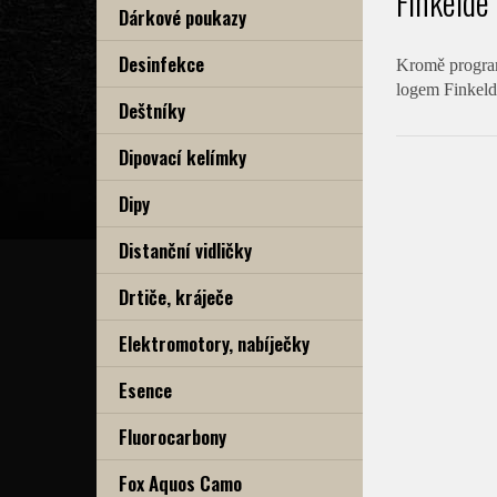
Finkelde
Dárkové poukazy
Desinfekce
Kromě programu
logem Finkeld
Deštníky
Dipovací kelímky
Dipy
Distanční vidličky
Drtiče, kráječe
Elektromotory, nabíječky
Esence
Fluorocarbony
Fox Aquos Camo