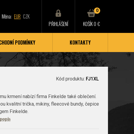
0
Měna:
EUR
CZK
PŘIHLÁŠENÍ
KOŠÍK
0 €
CHODNÍ PODMÍNKY
KONTAKTY
Kód produktu:
FJ1XL
u krmení nabízí firma Finkelde také oblečení.
ou kvalitní trička, mikiny, fleecové bundy, čepice
ogem Finkelde.
 popis