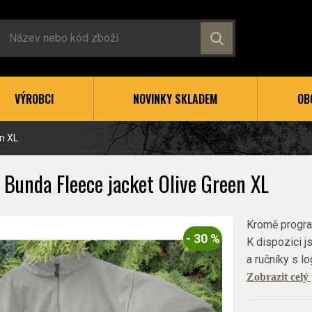
VÝROBCI
NOVINKY SKLADEM
OB
en XL
 Bunda Fleece jacket Olive Green XL
Kromě program
- 30 %
K dispozici js
a ručníky s l
Zobrazit celý