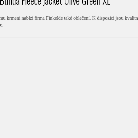
 Bunda Fleece jacket Olive Green XL
 krmení nabízí firma Finkelde také oblečení. K dispozici jsou kvalitní
e.