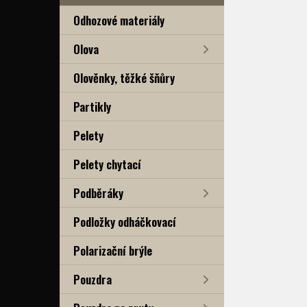
Odhozové materiály
Olova
Olověnky, těžké šňůry
Partikly
Pelety
Pelety chytací
Podběráky
Podložky odháčkovací
Polarizační brýle
Pouzdra