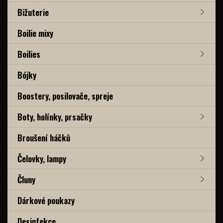
Bižuterie
Boilie mixy
Boilies
Bójky
Boostery, posilovače, spreje
Boty, holínky, prsačky
Broušení háčků
Čelovky, lampy
Čluny
Dárkové poukazy
Desinfekce