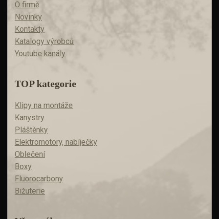
O firmě
Novinky
Kontakty
Katalogy výrobců
Youtube kanály
TOP kategorie
Klipy na montáže
Kanystry
Pláštěnky
Elektromotory, nabíječky
Oblečení
Boxy
Fluorocarbony
Bižuterie