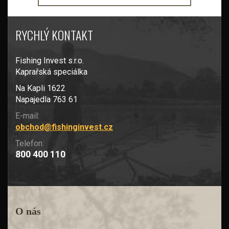
RYCHLÝ KONTAKT
Fishing Invest s.r.o.
Kaprařská speciálka
Na Kapli 1622
Napajedla 763 61
E-mail:
obchod@fishinginvest.cz
Telefon:
800 400 110
O nás