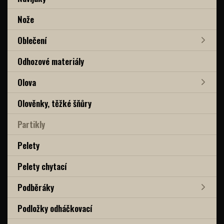
Nože
Oblečení
Odhozové materiály
Olova
Olověnky, těžké šňůry
Partikly
Pelety
Pelety chytací
Podběráky
Podložky odháčkovací