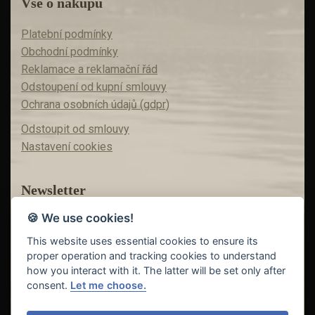
Vše o nákupu
Platební podmínky
Obchodní podmínky
Reklamace a reklamační řád
Odstoupení od kupní smlouvy
Ochrana osobních údajů (gdpr)
Odstoupit od smlouvy
Nastavení cookies
Newsletter
🍪 We use cookies!
Máte zájem o akční nabídky?
Teď už vám nic neunikne!
This website uses essential cookies to ensure its
proper operation and tracking cookies to understand
how you interact with it. The latter will be set only after
consent.
Let me choose.
Odeslat