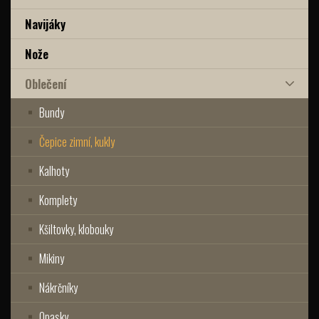
Navijáky
Nože
Oblečení
Bundy
Čepice zimní, kukly
Kalhoty
Komplety
Kšiltovky, klobouky
Mikiny
Nákrčníky
Opasky