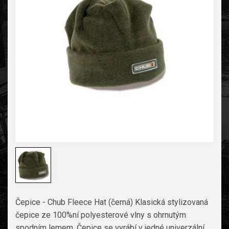
Čepice - Chub Fleece Hat (černá) Klasická stylizovaná
čepice ze 100%ní polyesterové vlny s ohrnutým
spodním lemem. Čepice se vyrábí v jedné univerzální