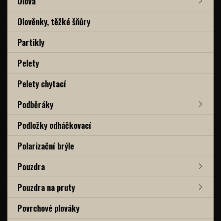
Olova
Olověnky, těžké šňůry
Partikly
Pelety
Pelety chytací
Podběráky
Podložky odháčkovací
Polarizační brýle
Pouzdra
Pouzdra na pruty
Povrchové plováky