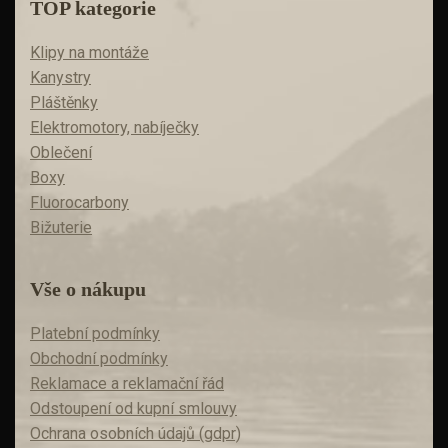
TOP kategorie
Klipy na montáže
Kanystry
Pláštěnky
Elektromotory, nabíječky
Oblečení
Boxy
Fluorocarbony
Bižuterie
Vše o nákupu
Platební podmínky
Obchodní podmínky
Reklamace a reklamační řád
Odstoupení od kupní smlouvy
Ochrana osobních údajů (gdpr)