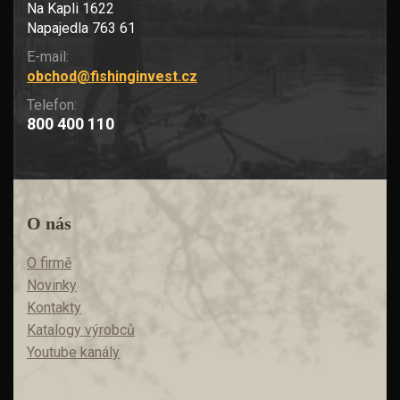
Na Kapli 1622
Napajedla 763 61
E-mail:
obchod@fishinginvest.cz
Telefon:
800 400 110
O nás
O firmě
Novinky
Kontakty
Katalogy výrobců
Youtube kanály