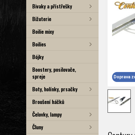
Bivaky a přístřešky
Bižuterie
Boilie mixy
Boilies
Bójky
Boostery, posilovače,
spreje
Doprava z
Boty, holínky, prsačky
Broušení háčků
Čelovky, lampy
Čluny