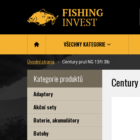
VŠECHNY KATEGORIE
Úvodní strana
Century prut NG 13ft 3lb
Kategorie produktů
Century 
Adaptory
Akční sety
Baterie, akumulátory
Batohy