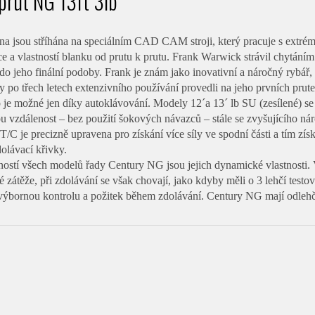
prut NG 13ft 3lb
na jsou stříhána na speciálním CAD CAM stroji, který pracuje s extrém
e a vlastností blanku od prutu k prutu. Frank Warwick strávil chytáním
do jeho finální podoby. Frank je znám jako inovativní a náročný rybář, 
ry po třech letech extenzivního používání provedli na jeho prvních pr
o je možné jen díky autoklávování. Modely 12´a 13´ lb SU (zesílené) se
ou vzdálenost – bez použití šokových návazců – stále se zvyšujícího ná
/C je precizně upravena pro získání více síly ve spodní části a tím zís
dolávací křivky.
ností všech modelů řady Century NG jsou jejich dynamické vlastnosti. 
é zátěže, při zdolávání se však chovají, jako kdyby měli o 3 lehčí test
výbornou kontrolu a požitek během zdolávání. Century NG mají odlehč