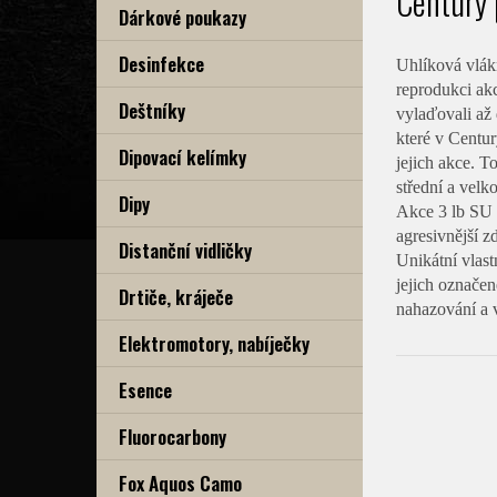
Century 
Dárkové poukazy
Desinfekce
Uhlíková vlák
reprodukci akc
Deštníky
vylaďovali až 
které v Centu
Dipovací kelímky
jejich akce. T
střední a velk
Dipy
Akce 3 lb SU T
agresivnější z
Distanční vidličky
Unikátní vlast
jejich označen
Drtiče, kráječe
nahazování a 
Elektromotory, nabíječky
Esence
Fluorocarbony
Fox Aquos Camo