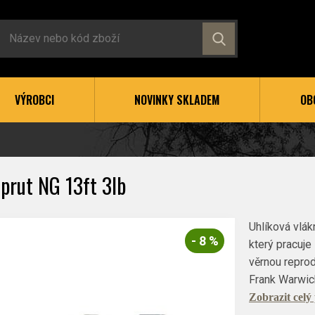
VÝROBCI
NOVINKY SKLADEM
OB
prut NG 13ft 3lb
Uhlíková vlák
- 8 %
který pracuje
věrnou reprod
Frank Warwick
Zobrazit celý