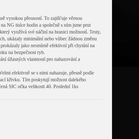
ně vysokou přesností. To zajišťuje věrnou
 na NG tisíce hodin a společně s ním jsme prut
který využívá své náčiní na hranici možností. Testy,
utech, ukázaly minimální nebo vůbec žádnou změnu
 prokázaly jako nesmírně efektivní při chytání na
roku na bezpečnost ryb.
kání úžasných vlastností pro nahazování a
Velmi efektivně se s nimi nahazuje, přesně podle
ovací křivku. Tím poskytují možnost dalekého
ená SIC očka velikosti 40. Poslední 1ks