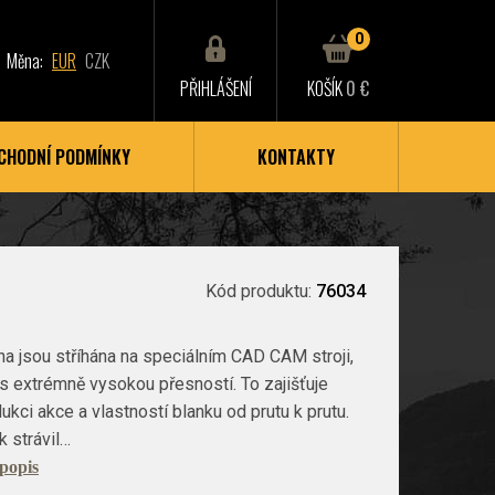
0
Měna:
EUR
CZK
PŘIHLÁŠENÍ
KOŠÍK
0 €
CHODNÍ PODMÍNKY
KONTAKTY
Kód produktu:
76034
na jsou stříhána na speciálním CAD CAM stroji,
 s extrémně vysokou přesností. To zajišťuje
ukci akce a vlastností blanku od prutu k prutu.
 strávil…
 popis