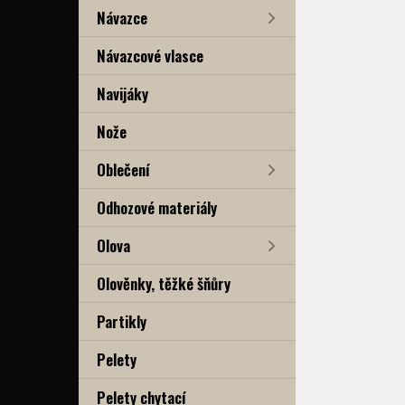
Návazce
Návazcové vlasce
Navijáky
Nože
Oblečení
Odhozové materiály
Olova
Olověnky, těžké šňůry
Partikly
Pelety
Pelety chytací