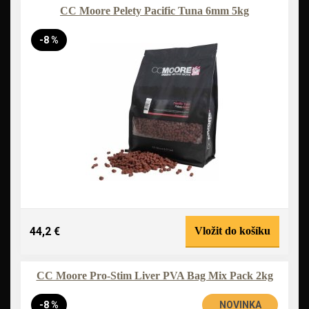
CC Moore Pelety Pacific Tuna 6mm 5kg
-8 %
44,2 €
Vložit do košíku
CC Moore Pro-Stim Liver PVA Bag Mix Pack 2kg
-8 %
NOVINKA