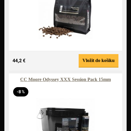
44,2 €
Vložit do košíku
CC Moore Odyssey XXX Session Pack 15mm
-8 %