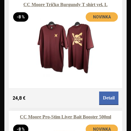
CC Moore Tričko Burgundy T shirt vel. L
-8 %
NOVINKA
24,8 €
Detail
CC Moore Pro-Stim Liver Bait Booster 500ml
-8 %
NOVINKA