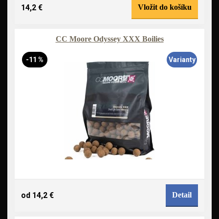
14,2 €
Vložit do košíku
CC Moore Odyssey XXX Boilies
-11 %
Varianty
od 14,2 €
Detail