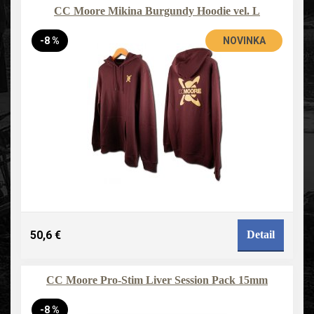
CC Moore Mikina Burgundy Hoodie vel. L
-8 %
NOVINKA
50,6 €
Detail
CC Moore Pro-Stim Liver Session Pack 15mm
-8 %