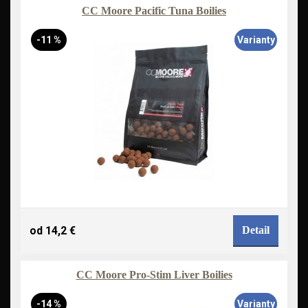
CC Moore Pacific Tuna Boilies
-11 %
Varianty
od 14,2 €
Detail
CC Moore Pro-Stim Liver Boilies
-14 %
Varianty