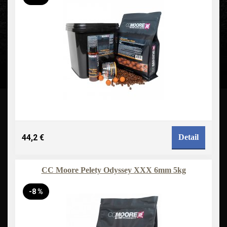
44,2 €
Detail
CC Moore Pelety Odyssey XXX 6mm 5kg
-8 %