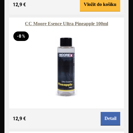
12,9 €
Vložit do košíku
CC Moore Esence Ultra Pineapple 100ml
-8 %
12,9 €
Detail