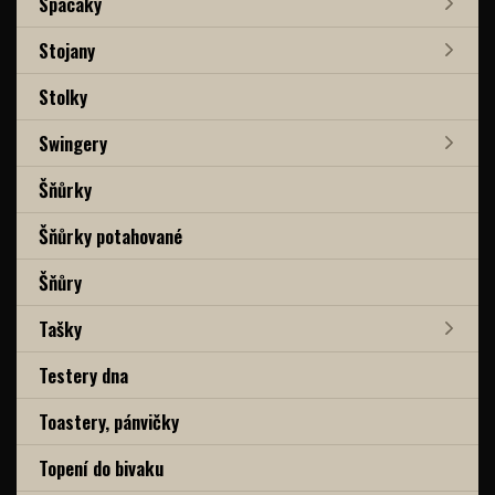
Spacáky
Stojany
Stolky
Swingery
Šňůrky
Šňůrky potahované
Šňůry
Tašky
Testery dna
Toastery, pánvičky
Topení do bivaku