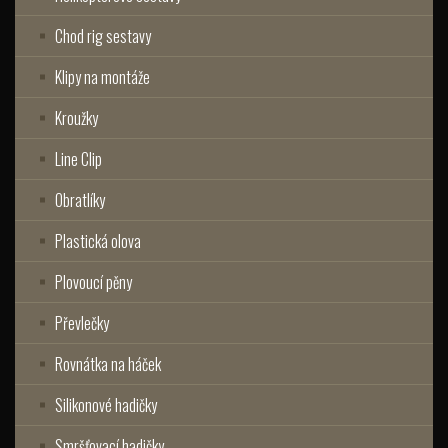
Chod rig sestavy
Klipy na montáže
Kroužky
Line Clip
Obratlíky
Plastická olova
Plovoucí pěny
Převlečky
Rovnátka na háček
Silikonové hadičky
Smršťovací hadičky