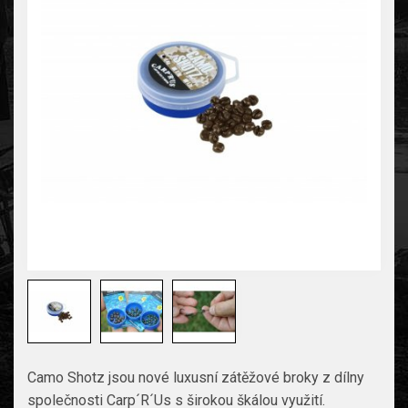
Camo Shotz jsou nové luxusní zátěžové broky z dílny
společnosti Carp´R´Us s širokou škálou využití.