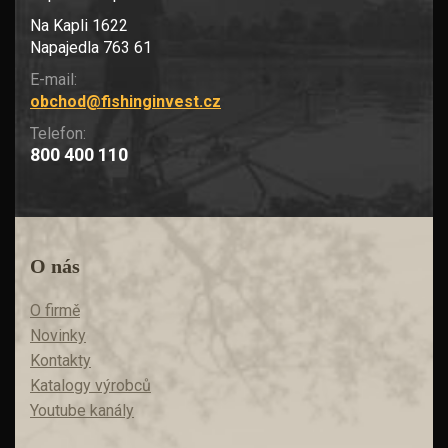
Na Kapli 1622
Napajedla 763 61
E-mail:
obchod@fishinginvest.cz
Telefon:
800 400 110
O nás
O firmě
Novinky
Kontakty
Katalogy výrobců
Youtube kanály