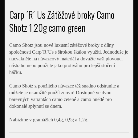
Carp ´R´ Us Zátěžové broky Camo
Shotz 1,20g camo green
Camo Shotz jsou nové luxusní zátěžové broky z dílny
společnosti Carp´R´Us s širokou škálou využití. Jednoduše je
nacvakněte na návazcový materiál a dovažte vaši plovoucí
nástrahu nebo použijte jako protiváhu pro lepší stočení
háčku.
Camo Shotz z použitého návazce též snadno odstraníte a
můžete je okamžitě použít znovu! Dostupné ve dvou
barevných variantách camo zelené a camo hnědé pro
dokonalé splynutí se dnem.
Nabízíme v gramážích 0,4g, 0,9g a 1,2g.