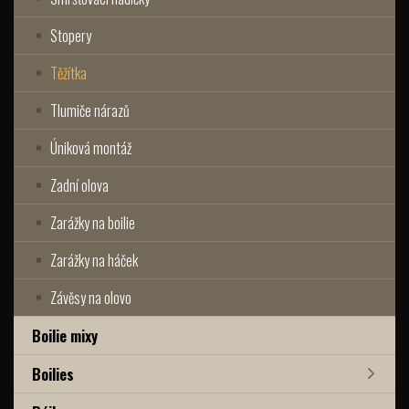
Stopery
Těžítka
Tlumiče nárazů
Úniková montáž
Zadní olova
Zarážky na boilie
Zarážky na háček
Závěsy na olovo
Boilie mixy
Boilies