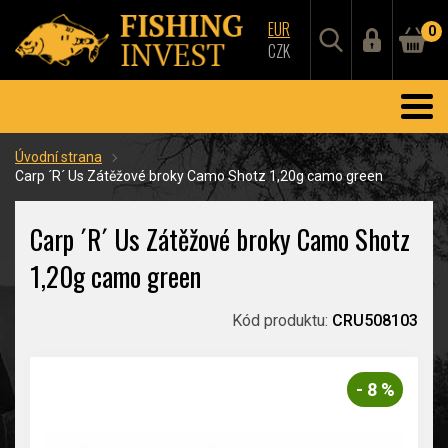
EUR
0
CZK
Úvodní strana
Carp ´R´ Us Zátěžové broky Camo Shotz 1,20g camo green
Carp ´R´ Us Zátěžové broky Camo Shotz
1,20g camo green
Kód produktu:
CRU508103
- 8 %