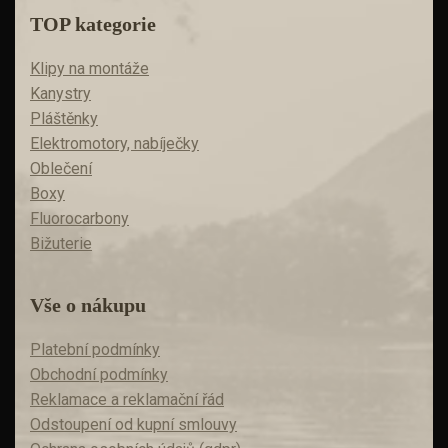
TOP kategorie
Klipy na montáže
Kanystry
Pláštěnky
Elektromotory, nabíječky
Oblečení
Boxy
Fluorocarbony
Bižuterie
Vše o nákupu
Platební podmínky
Obchodní podmínky
Reklamace a reklamační řád
Odstoupení od kupní smlouvy