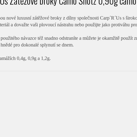
 Us Zátěžové broky Camo Shotz 0,90g cam
ou nové luxusní zátěžové broky z dílny společnosti Carp´R´Us s široko
riál a dovažte vaši plovoucí nástrahu nebo použijte jako protiváhu pro
použitého návazce též snadno odstraníte a můžete je okamžitě použít
 hnědé pro dokonalé splynutí se dnem.
amážích 0,4g, 0,9g a 1,2g.