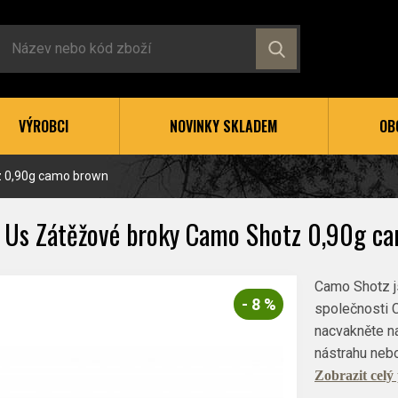
VÝROBCI
NOVINKY SKLADEM
OB
z 0,90g camo brown
´ Us Zátěžové broky Camo Shotz 0,90g c
Camo Shotz j
- 8 %
společnosti C
nacvakněte na
nástrahu nebo
Zobrazit celý