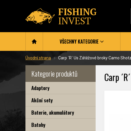
VŠECHNY KATEGORIE
Úvodní strana
Carp ´R´ Us Zátěžové broky Camo Shot
Kategorie produktů
Carp ´R
Adaptory
Akční sety
Baterie, akumulátory
Batohy