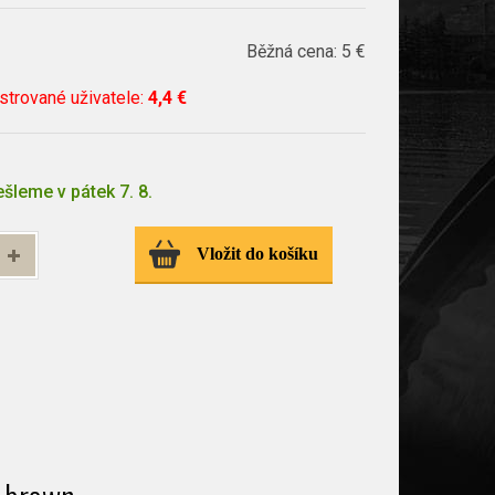
Běžná cena:
5 €
istrované uživatele
:
4,4 €
šleme v pátek 7. 8.
Vložit do košíku