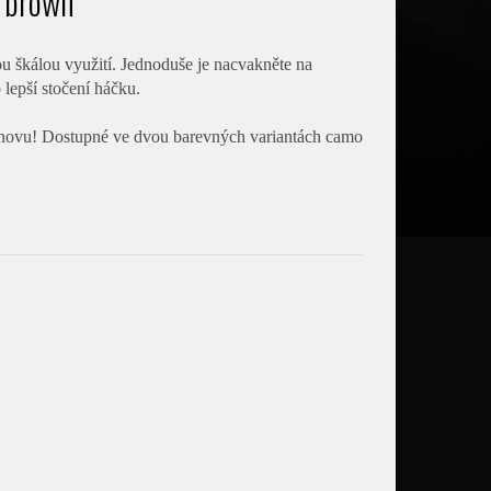
o brown
u škálou využití. Jednoduše je nacvakněte na
 lepší stočení háčku.
 znovu! Dostupné ve dvou barevných variantách camo