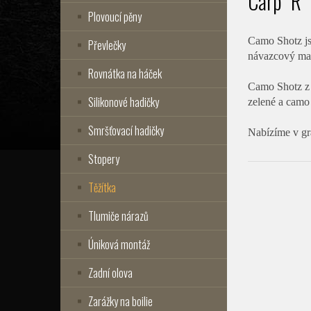
Carp ´R´
Plovoucí pěny
Camo Shotz js
Převlečky
návazcový mate
Rovnátka na háček
Camo Shotz z 
Silikonové hadičky
zelené a camo
Smršťovací hadičky
Nabízíme v gr
Stopery
Těžítka
Tlumiče nárazů
Úniková montáž
Zadní olova
Zarážky na boilie