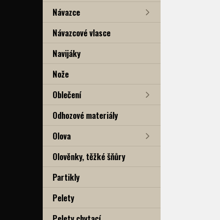
Návazce
Návazcové vlasce
Navijáky
Nože
Oblečení
Odhozové materiály
Olova
Olověnky, těžké šňůry
Partikly
Pelety
Pelety chytací