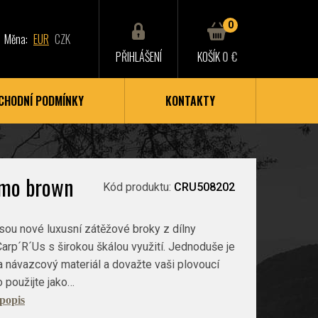
0
Měna:
EUR
CZK
PŘIHLÁŠENÍ
KOŠÍK
0 €
CHODNÍ PODMÍNKY
KONTAKTY
amo brown
Kód produktu:
CRU508202
sou nové luxusní zátěžové broky z dílny
arp´R´Us s širokou škálou využití. Jednoduše je
 návazcový materiál a dovažte vaši plovoucí
 použijte jako…
 popis