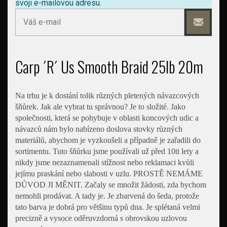
svoji e-mailovou adresu.
Carp ´R´ Us Smooth Braid 25lb 20m
Na trhu je k dostání tolik různých pletených návazcových
šňůrek. Jak ale vybrat tu správnou? Je to složité. Jako
společnosti, která se pohybuje v oblasti koncových udic a
návazců nám bylo nabízeno doslova stovky různých
materiálů, abychom je vyzkoušeli a případně je zařadili do
sortimentu. Tuto šňůrku jsme používali už před 10ti lety a
nikdy jsme nezaznamenali stížnost nebo reklamaci kvůli
jejímu praskání nebo slabosti v uzlu. PROSTĚ NEMÁME
DŮVOD JI MĚNIT. Začaly se množit žádosti, zda bychom
nemohli prodávat. A tady je. Je zbarvená do šeda, protože
tato barva je dobrá pro většinu typů dna. Je splétaná velmi
precizně a vysoce oděruvzdorná s obrovskou uzlovou