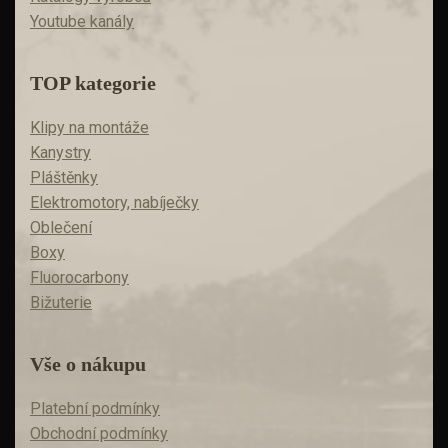
Youtube kanály
TOP kategorie
Klipy na montáže
Kanystry
Pláštěnky
Elektromotory, nabíječky
Oblečení
Boxy
Fluorocarbony
Bižuterie
Vše o nákupu
Platební podmínky
Obchodní podmínky