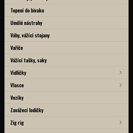
Topení do bivaku
Umělé nástrahy
Váhy, vážící stojany
Vařiče
Vážící tašky, saky
Vidličky
Vlasce
Vozíky
Zavážecí lodičky
Zig rig