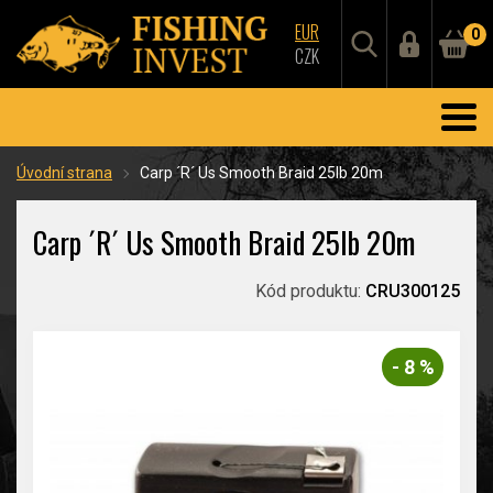
EUR
0
CZK
Úvodní strana
Carp ´R´ Us Smooth Braid 25lb 20m
Carp ´R´ Us Smooth Braid 25lb 20m
Kód produktu:
CRU300125
- 8 %