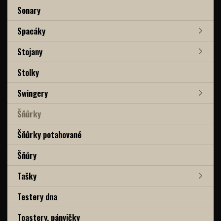
Sonary
Spacáky
Stojany
Stolky
Swingery
Šňůrky
Šňůrky potahované
Šňůry
Tašky
Testery dna
Toastery, pánvičky