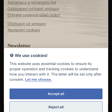
Reklamace a reklamační řád
Odstoupení od kupní smlouvy
Ochrana osobních údajů (gdpr)
Odstoupit od smlouvy
Nastavení cookies
Newsletter
🍪 We use cookies!
Máte zájem o akční nabídky?
Teď už vám nic neunikne!
This website uses essential cookies to ensure its
proper operation and tracking cookies to understand
how you interact with it. The latter will be set only after
consent.
Let me choose.
Odeslat
Accept all
Reject all
© Copyright 2018 - 2026
FISHING INVEST s.r.o. | partner
CARP