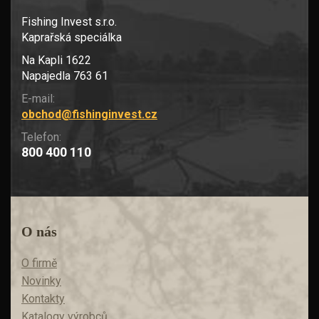
Fishing Invest s.r.o.
Kaprařská speciálka
Na Kapli 1622
Napajedla 763 61
E-mail:
obchod@fishinginvest.cz
Telefon:
800 400 110
O nás
O firmě
Novinky
Kontakty
Katalogy výrobců