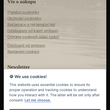
Vše o nákupu
Platební podmínky
Obchodní podmínky
Reklamace a reklamační řád
Odstoupení od kupní smlouvy
Ochrana osobních údajů (gdpr)
Odstoupit od smlouvy
Nastavení cookies
Newsletter
🍪 We use cookies!
Máte zájem o akční nabídky?
Teď už vám nic neunikne!
This website uses essential cookies to ensure its
proper operation and tracking cookies to understand
how you interact with it. The latter will be set only after
consent.
Let me choose.
Odeslat