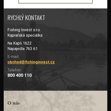
RYCHLÝ KONTAKT
Fishing Invest s.r.o.
Kaprařská speciálka
Na Kapli 1622
Napajedla 763 61
E-mail:
obchod@fishinginvest.cz
Telefon:
800 400 110
O nás