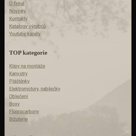
O firmě
Novinky
Kontakty
Katalogy výrobců
Youtube kanály
TOP kategorie
Klipy na montáže
Kanystry
Pláštěnky
Elektromotory, nabíječky
Oblečení
Boxy
Fluorocarbony
Bižuterie