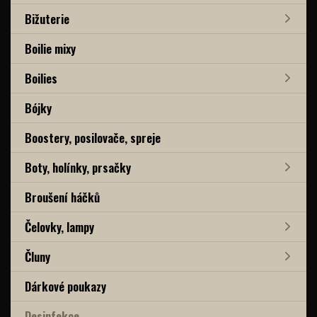
Bižuterie
Boilie mixy
Boilies
Bójky
Boostery, posilovače, spreje
Boty, holínky, prsačky
Broušení háčků
Čelovky, lampy
Čluny
Dárkové poukazy
Desinfekce