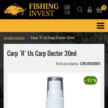
EUR
0
CZK
Úvodní strana
Carp ´R´ Us Carp Doctor 30ml
Carp ´R´ Us Carp Doctor 30ml
Kód produktu:
CRU920001
- 11 %