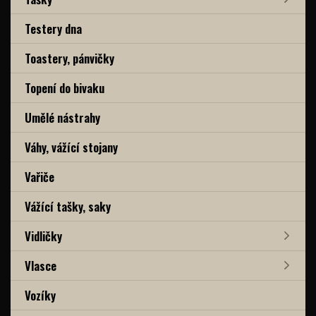
Testery dna
Toastery, pánvičky
Topení do bivaku
Umělé nástrahy
Váhy, vážící stojany
Vařiče
Vážící tašky, saky
Vidličky
Vlasce
Vozíky