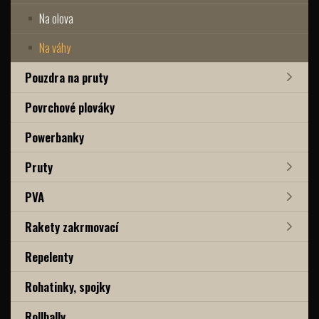
Na olova
Na váhy
Pouzdra na pruty
Povrchové plováky
Powerbanky
Pruty
PVA
Rakety zakrmovací
Repelenty
Rohatinky, spojky
Rollbally