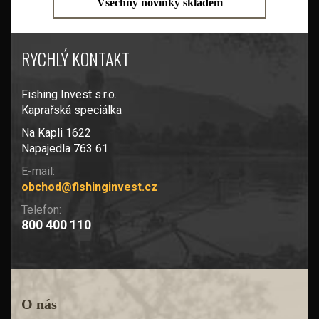
Všechny novinky skladem
RYCHLÝ KONTAKT
Fishing Invest s.r.o.
Kaprařská speciálka
Na Kapli 1622
Napajedla 763 61
E-mail:
obchod@fishinginvest.cz
Telefon:
800 400 110
O nás