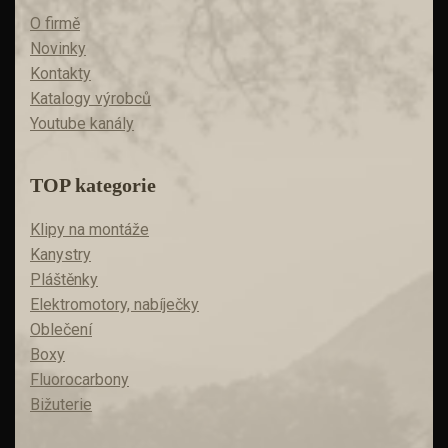
O firmě
Novinky
Kontakty
Katalogy výrobců
Youtube kanály
TOP kategorie
Klipy na montáže
Kanystry
Pláštěnky
Elektromotory, nabíječky
Oblečení
Boxy
Fluorocarbony
Bižuterie