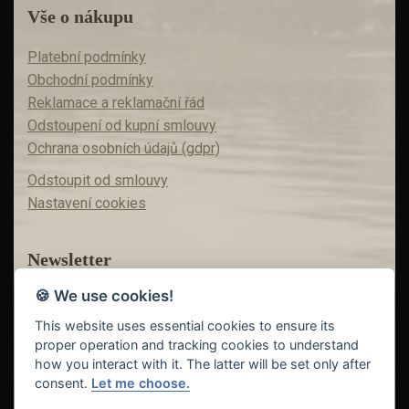
Vše o nákupu
Platební podmínky
Obchodní podmínky
Reklamace a reklamační řád
Odstoupení od kupní smlouvy
Ochrana osobních údajů (gdpr)
Odstoupit od smlouvy
Nastavení cookies
Newsletter
🍪 We use cookies!
Máte zájem o akční nabídky?
Teď už vám nic neunikne!
This website uses essential cookies to ensure its
proper operation and tracking cookies to understand
how you interact with it. The latter will be set only after
consent.
Let me choose.
Odeslat