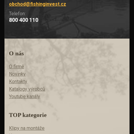
obchod@fishinginvest.cz
Telefon:
800 400 110
O nás
O firmě
Novinky
Kontakty
Katalogy výrobců
Youtube kanály
TOP kategorie
Klipy na montáže