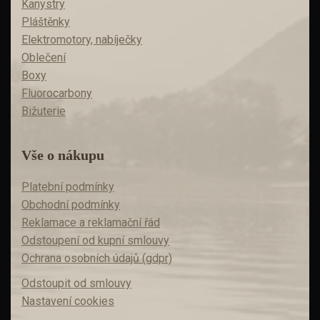
Kanystry
Pláštěnky
Elektromotory, nabíječky
Oblečení
Boxy
Fluorocarbony
Bižuterie
Vše o nákupu
Platební podmínky
Obchodní podmínky
Reklamace a reklamační řád
Odstoupení od kupní smlouvy
Ochrana osobních údajů (gdpr)
Odstoupit od smlouvy
Nastavení cookies