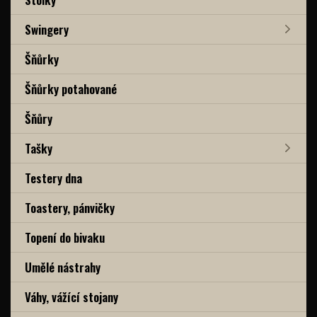
Swingery
Šňůrky
Šňůrky potahované
Šňůry
Tašky
Testery dna
Toastery, pánvičky
Topení do bivaku
Umělé nástrahy
Váhy, vážící stojany