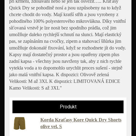
při krmení, zdolávání nebo se jen tak osvěžit….. Kraťasy
Quick Dry se pohodlně nosí a jsou uzpůsobeny na to když
chcete chodit do vody. Mají kratší střih a jsou vyrobeny z
pohodlného 100% polyesterového mikrovlákna. Díky vnitřní
síťovaná vrstvě je lze nosit bez spodního prádla, což jim
umožňuje daleko rychlejší schnutí na slunci. Mají elastický
pas, se zapínáním na cvočky, zipem a stahovací šňůrka jim
umožňuje dokonalé fixování, když se rozhodnete jít do vody.
Kapsy mají dostatečný prostor a jsou opatřeny zipem plus
zadní kapsa - všechny jsou navrženy tak, aby z nich rychle
vytekla voda a to dopomohlo urychlit proces sušení - stejně
jako malá vnitřní kapsa. K dispozici: Olivově zelená
Velikosti: M až 3XL K dispozici: LIMITOVANÁ EDICE
Kamo Velikosti: S až 3XL"
Korda Kraťasy Kore Quick Dry Shorts
olive vel. S