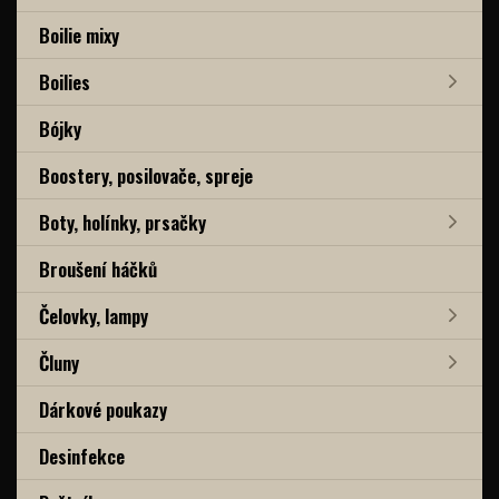
Boilie mixy
Boilies
Bójky
Boostery, posilovače, spreje
Boty, holínky, prsačky
Broušení háčků
Čelovky, lampy
Čluny
Dárkové poukazy
Desinfekce