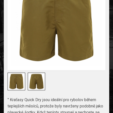
" Kraťasy Quick Dry jsou ideální pro rybolov během
teplejších měsíců, protože byly navrženy podobně jako
plavecké šortky. Když teploty stoupají a nechcete se