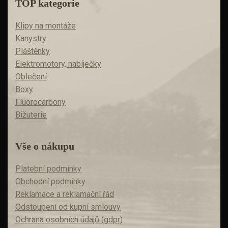
TOP kategorie
Klipy na montáže
Kanystry
Pláštěnky
Elektromotory, nabíječky
Oblečení
Boxy
Fluorocarbony
Bižuterie
Vše o nákupu
Platební podmínky
Obchodní podmínky
Reklamace a reklamační řád
Odstoupení od kupní smlouvy
Ochrana osobních údajů (gdpr)