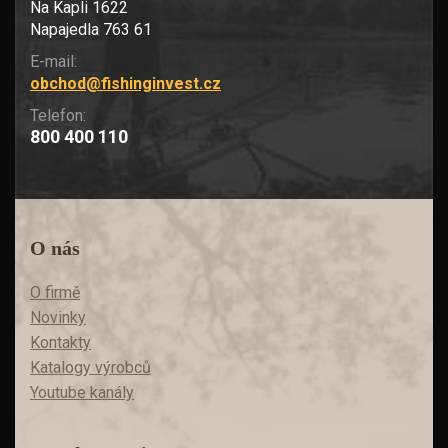
Na Kapli 1622
Napajedla 763 61
E-mail:
obchod@fishinginvest.cz
Telefon:
800 400 110
O nás
O firmě
Novinky
Kontakty
Katalogy výrobců
Youtube kanály