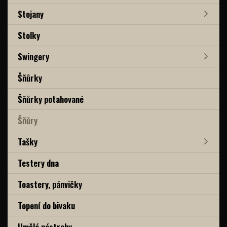
Stojany
Stolky
Swingery
Šňůrky
Šňůrky potahované
Šňůry
Tašky
Testery dna
Toastery, pánvičky
Topení do bivaku
Umělé nástrahy