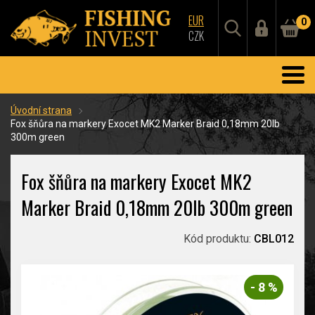
EUR
0
CZK
Úvodní strana
Fox šňůra na markery Exocet MK2 Marker Braid 0,18mm 20lb
300m green
Fox šňůra na markery Exocet MK2
Marker Braid 0,18mm 20lb 300m green
Kód produktu:
CBL012
- 8 %